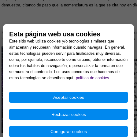
demuestra, citando de paso que la nomenclatura es la que se cita hoy en dí
Hemos visto, pues, en síntesis esta clasificación, pero creemos que es inter
Esta página web usa cookies
hacer las consideraciones, pueda el lector situarse en lo que manifestamos.
Este sitio web utiliza cookies y/o tecnologías similares que
almacenan y recuperan información cuando navegas. En general,
estas tecnologías pueden servir para finalidades muy diversas,
como, por ejemplo, reconocerte como usuario, obtener información
Son
más
sobre tus hábitos de navegación, o personalizar la forma en que
Tod
se muestra el contenido. Los usos concretos que hacemos de
per
estas tecnologías se describen aquí:
política de cookies
Las
que
En 
cit
bra
Aceptar cookies
En 
ala
Son
Rechazar cookies
Eje
Se 
par
con
Configurar cookies
285