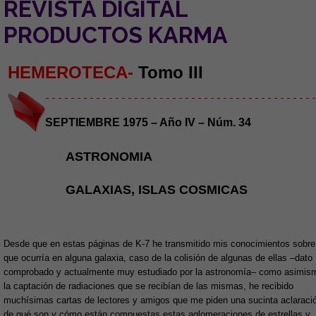
REVISTA DIGITAL
PRODUCTOS KARMA
HEMEROTECA-
Tomo III
- - - - - - - - - - - - - - - - - - - - - - - - - - - - - - - - - - - - - - - - - - -
SEPTIEMBRE 1975 – Año IV – Núm. 34
ASTRONOMIA
GALAXIAS, ISLAS COSMICAS
Desde que en estas páginas de K-7 he transmitido mis conocimientos sobre
que ocurría en alguna galaxia, caso de la colisión de algunas de ellas –dato
comprobado y actualmente muy estudiado por la astronomía– como asimis
la captación de radiaciones que se recibían de las mismas, he recibido
muchísimas cartas de lectores y amigos que me piden una sucinta aclaraci
de qué son y cómo están compuestas estas aglomeraciones de estrellas y