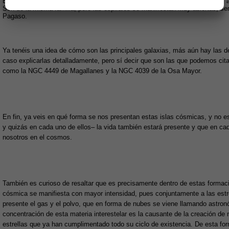
Es del mismo tipo de barradas, pero el anillo nebular está roto y los brazos
Son de la misma familia, pero las espirales se manifiestan muy abiertas, s
Pagaso.
Ya tenéis una idea de cómo son las principales galaxias, más aún hay las d
caso explicarlas detalladamente, pero sí decir que son las que podemos ci
como la NGC 4449 de Magallanes y la NGC 4039 de la Osa Mayor.
En fin, ya veis en qué forma se nos presentan estas islas cósmicas, y no e
y quizás en cada uno de ellos– la vida también estará presente y que en 
nosotros en el cosmos.
También es curioso de resaltar que es precisamente dentro de estas formaci
cósmica se manifiesta con mayor intensidad, pues conjuntamente a las estr
presente el gas y el polvo, que en forma de nubes se viene llamando astron
concentración de esta materia interestelar es la causante de la creación de
estrellas que ya han cumplimentado todo su ciclo de existencia. De esta for