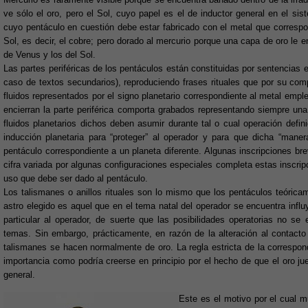
ve sólo el oro, pero el Sol, cuyo papel es el de inductor general en el sis
cuyo pentáculo en cuestión debe estar fabricado con el metal que corresp
Sol, es decir, el cobre; pero dorado al mercurio porque una capa de oro le e
de Venus y los del Sol.
Las partes periféricas de los pentáculos están constituidas por sentencias
caso de textos secundarios), reproduciendo frases rituales que por su comp
fluidos representados por el signo planetario correspondiente al metal emple
encierran la parte periférica comporta grabados representando siempre una
fluidos planetarios dichos deben asumir durante tal o cual operación defin
inducción planetaria para “proteger” al operador y para que dicha “mane
pentáculo correspondiente a un planeta diferente. Algunas inscripciones br
cifra variada por algunas configuraciones especiales completa estas inscri
uso que debe ser dado al pentáculo.
Los talismanes o anillos rituales son lo mismo que los pentáculos teóric
astro elegido es aquel que en el tema natal del operador se encuentra influ
particular al operador, de suerte que las posibilidades operatorias no s
temas. Sin embargo, prácticamente, en razón de la alteración al contact
talismanes se hacen normalmente de oro. La regla estricta de la correspon
importancia como podría creerse en principio por el hecho de que el oro j
general.
Este es el motivo por el cual m