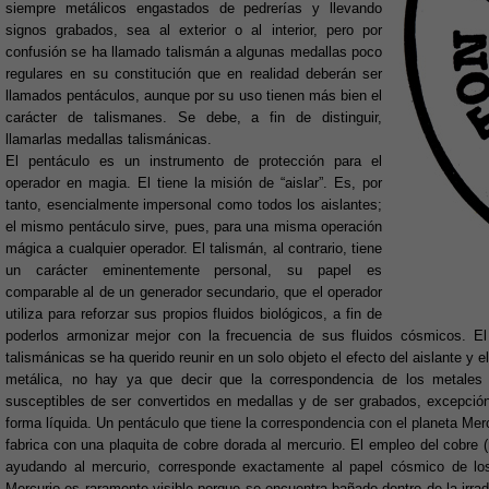
siempre metálicos engastados de pedrerías y llevando
signos grabados, sea al exterior o al interior, pero por
confusión se ha llamado talismán a algunas medallas poco
regulares en su constitución que en realidad deberán ser
llamados pentáculos, aunque por su uso tienen más bien el
carácter de talismanes. Se debe, a fin de distinguir,
llamarlas medallas talismánicas.
El pentáculo es un instrumento de protección para el
operador en magia. El tiene la misión de “aislar”. Es, por
tanto, esencialmente impersonal como todos los aislantes;
el mismo pentáculo sirve, pues, para una misma operación
mágica a cualquier operador. El talismán, al contrario, tiene
un carácter eminentemente personal, su papel es
comparable al de un generador secundario, que el operador
utiliza para reforzar sus propios fluidos biológicos, a fin de
poderlos armonizar mejor con la frecuencia de sus fluidos cósmicos. E
talismánicas se ha querido reunir en un solo objeto el efecto del aislante y e
metálica, no hay ya que decir que la correspondencia de los metales 
susceptibles de ser convertidos en medallas y de ser grabados, excepción
forma líquida. Un pentáculo que tiene la correspondencia con el planeta Me
fabrica con una plaquita de cobre dorada al mercurio. El empleo del cobre (
ayudando al mercurio, corresponde exactamente al papel cósmico de los 
Mercurio es raramente visible porque se encuentra bañado dentro de la irra