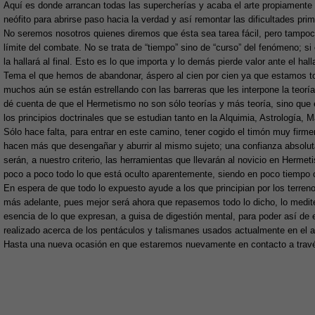
Aquí es donde arrancan todas las supercherías y acaba el arte propiamente
neófito para abrirse paso hacia la verdad y así remontar las dificultades pri
No seremos nosotros quienes diremos que ésta sea tarea fácil, pero tampo
límite del combate. No se trata de “tiempo” sino de “curso” del fenómeno; si
la hallará al final. Esto es lo que importa y lo demás pierde valor ante el hal
Tema el que hemos de abandonar, áspero al cien por cien ya que estamos toc
muchos aún se están estrellando con las barreras que les interpone la teorí
dé cuenta de que el Hermetismo no son sólo teorías y más teoría, sino que e
los principios doctrinales que se estudian tanto en la Alquimia, Astrología, Ma
Sólo hace falta, para entrar en este camino, tener cogido el timón muy firme
hacen más que desengañar y aburrir al mismo sujeto; una confianza absolu
serán, a nuestro criterio, las herramientas que llevarán al novicio en Hermet
poco a poco todo lo que está oculto aparentemente, siendo en poco tiempo con
En espera de que todo lo expuesto ayude a los que principian por los terre
más adelante, pues mejor será ahora que repasemos todo lo dicho, lo medit
esencia de lo que expresan, a guisa de digestión mental, para poder así de 
realizado acerca de los pentáculos y talismanes usados actualmente en el ar
Hasta una nueva ocasión en que estaremos nuevamente en contacto a través 