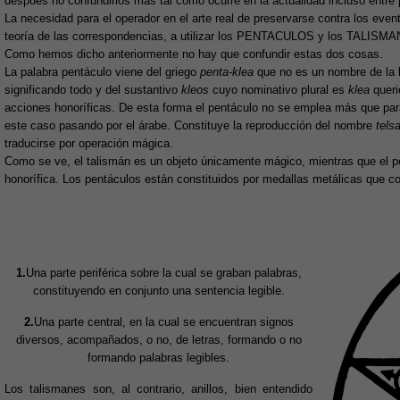
después no confundirlos más tal como ocurre en la actualidad incluso entre
La necesidad para el operador en el arte real de preservarse contra los eve
teoría de las correspondencias, a utilizar los PENTACULOS y los TALISM
Como hemos dicho anteriormente no hay que confundir estas dos cosas.
La palabra pentáculo viene del griego
penta-klea
que no es un nombre de la l
significando todo y del sustantivo
kleos
cuyo nominativo plural es
klea
queri
acciones honoríficas. De esta forma el pentáculo no se emplea más que par
este caso pasando por el árabe. Constituye la reproducción del nombre
tel
traducirse por operación mágica.
Como se ve, el talismán es un objeto únicamente mágico, mientras que el p
honorífica. Los pentáculos están constituidos por medallas metálicas que 
1.
Una parte periférica sobre la cual se graban palabras,
constituyendo en conjunto una sentencia legible.
2.
Una parte central, en la cual se encuentran signos
diversos, acompañados, o no, de letras, formando o no
formando palabras legibles.
Los talismanes son, al contrario, anillos, bien entendido