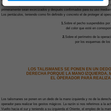
todos los objetos necesarios para las ceremonias propias del arte. Lo que
primeramente sean exorcizados y después confirmados para su uso median
Los pentáculos, teniendo como fin definido y concreto el de proteger al oper
1.
Sobre el pecho suspendidos por 
del color que esté en correspo
2.
Sobre el perímetro de la operac
por los esquemas de los
LOS TALISMANES SE PONEN EN UN DEDO 
DERECHA PORQUE LA MANO IZQUIERDA, M
EL OPERADOR PARA REALIZA
Los talismanes se ponen en un dedo de la mano izquierda y no de la derecha
operador para realizar los gestos mágicos. La razón si nos referimos a la ac
Vuelto hacia el sur y teniendo a su izquierda el Oriente, el empleo de la man