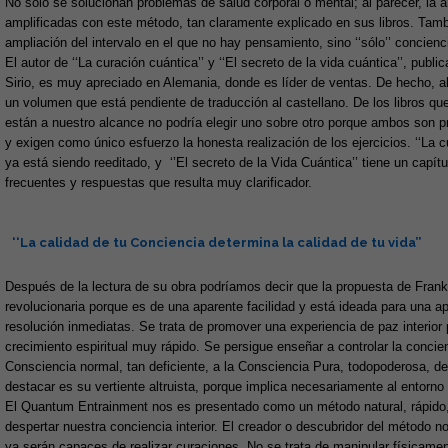
No sólo se solucionan problemas de salud corporal o mental; al parecer, la ar
amplificadas con este método, tan claramente explicado en sus libros. Tambié
ampliación del intervalo en el que no hay pensamiento, sino ‘‘sólo’’ concienc
El autor de ‘‘La curación cuántica’’ y ‘‘El secreto de la vida cuántica’’, pub
Sirio, es muy apreciado en Alemania, donde es líder de ventas. De hecho, al
un volumen que está pendiente de traducción al castellano. De los libros q
están a nuestro alcance no podría elegir uno sobre otro porque ambos son p
y exigen como único esfuerzo la honesta realización de los ejercicios. ‘‘La c
ya está siendo reeditado, y ‘’El secreto de la Vida Cuántica’’ tiene un capít
frecuentes y respuestas que resulta muy clarificador.
‘‘La calidad de tu Conciencia determina la calidad de tu vida’’
Después de la lectura de su obra podríamos decir que la propuesta de Fran
revolucionaria porque es de una aparente facilidad y está ideada para una ap
resolución inmediatas. Se trata de promover una experiencia de paz interior
crecimiento espiritual muy rápido. Se persigue enseñar a controlar la concie
Consciencia normal, tan deficiente, a la Consciencia Pura, todopoderosa, d
destacar es su vertiente altruista, porque implica necesariamente al entorno
El Quantum Entrainment nos es presentado como un método natural, rápido, se
despertar nuestra conciencia interior. El creador o descubridor del método no
ya serán capaces de realizar curaciones. No se trata de manipular físicament