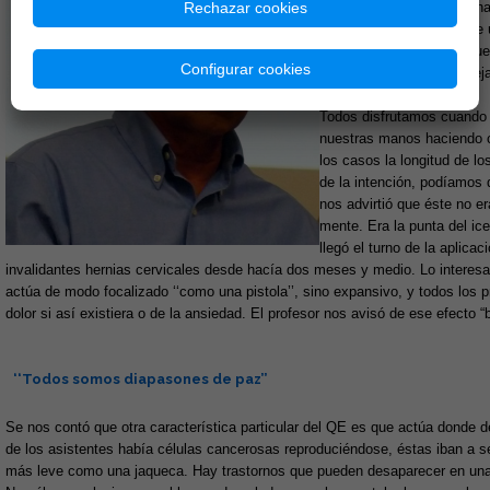
Rechazar cookies
comunes a todos que al hab
bienestar. Él nos habla de
dejas de buscar cosas que 
Configurar cookies
que hacer en la QE es dej
queda en blanco.
Todos disfrutamos cuando 
nuestras manos haciendo c
los casos la longitud de l
de la intención, podíamos
nos advirtió que éste no er
mente. Era la punta del ic
llegó el turno de la aplica
invalidantes hernias cervicales desde hacía dos meses y medio. Lo interesan
actúa de modo focalizado ‘‘como una pistola’’, sino expansivo, y todos los
dolor si así existiera o de la ansiedad. El profesor nos avisó de ese efecto 
‘‘Todos somos diapasones de paz’’
Se nos contó que otra característica particular del QE es que actúa donde 
de los asistentes había células cancerosas reproduciéndose, éstas iban a s
más leve como una jaqueca. Hay trastornos que pueden desaparecer en una ú