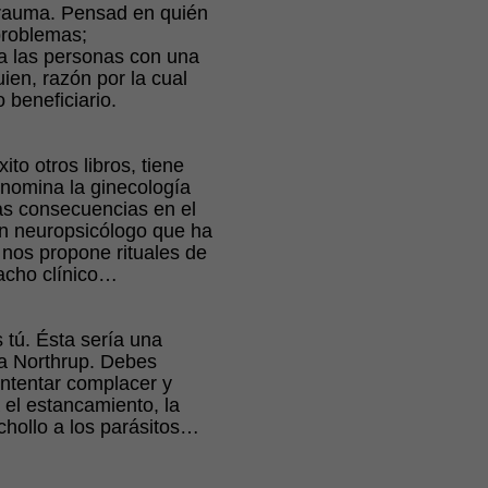
trauma. Pensad en quién
problemas;
a las personas con una
ien, razón por la cual
beneficiario.
to otros libros, tiene
enomina la ginecología
las consecuencias en el
un neuropsicólogo que ha
nos propone rituales de
acho clínico…
 tú. Ésta sería una
ca Northrup. Debes
intentar complacer y
 el estancamiento, la
chollo a los parásitos…