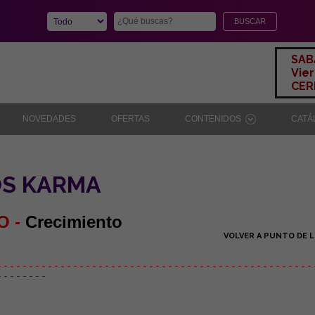
SAB
Vier
CERR
NOVEDADES
OFERTAS
CONTENIDOS
CAT
OS KARMA
O -
Crecimiento
VOLVER A PUNTO DE L
- - - - - - - - - - - - - - - - - - - - - - - - - - - - - - - - - - - - - - - - - - - - - - - - - - 
- - - - - - - -