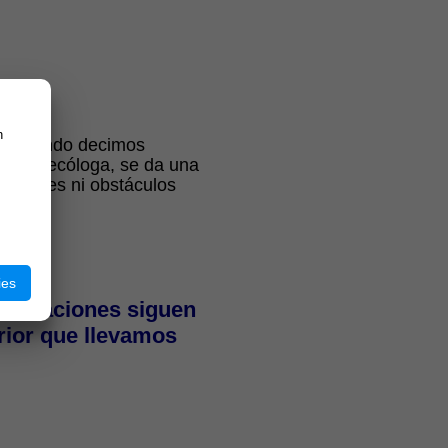
n
os (cuando decimos
es ginecóloga, se da una
minantes ni obstáculos
ies
 relaciones siguen
rior que llevamos