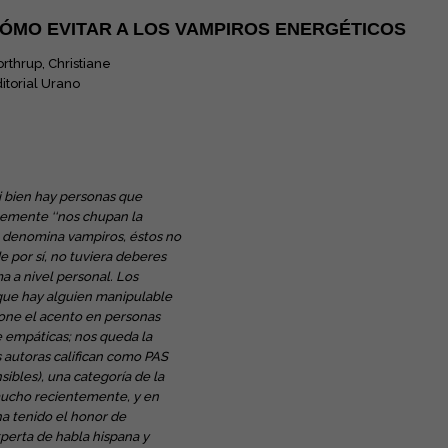
ÓMO EVITAR A LOS VAMPIROS ENERGÉTICOS
rthrup, Christiane
itorial Urano
i bien hay personas que
emente ‘‘nos chupan la
ra denomina
vampiros
, éstos no
de por sí, no tuviera deberes
 a nivel personal. Los
ue hay alguien manipulable
pone el acento en personas
 empáticas; nos queda la
s autoras califican como PAS
ibles), una categoría de la
ucho recientemente, y en
ha tenido el honor de
xperta de habla hispana y