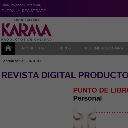
Hola,
Invitado
(Particular)
ENTRA / REGÍSTRATE
PRODUCTOS
LIBROS
RECOMENDADO PARA
Sección actual:
INICIO
REVISTA DIGITAL PRODUCT
PUNTO DE LIBR
Personal
- - - - - - - - - - - - 
- - - - - - - - - - - - 