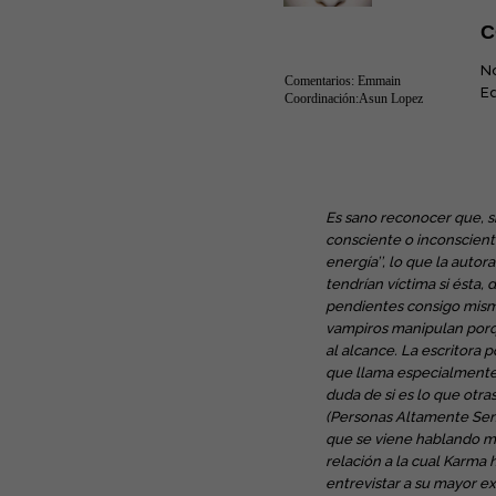
C
No
Comentarios: Emmain
Ed
Coordinación:Asun Lopez
Es sano reconocer que, s
consciente o inconscient
energía’’, lo que la auto
tendrían víctima si ésta, 
pendientes consigo misma
vampiros manipulan porq
al alcance. La escritora 
que llama especialmente
duda de si es lo que otra
(Personas Altamente Sens
que se viene hablando m
relación a la cual Karma 
entrevistar a su mayor e