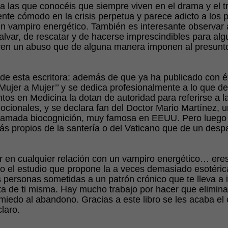
a las que conocéis que siempre viven en el drama y el 
ente cómodo en la crisis perpetua y parece adicto a los 
n vampiro energético. También es interesante observar 
lvar, de rescatar y de hacerse imprescindibles para algu
ren un abuso que de alguna manera imponen al presunto 
 de esta escritora: además de que ya ha publicado con éxi
 Mujer a Mujer’’ y se dedica profesionalmente a lo que d
ntos en Medicina la dotan de autoridad para referirse a 
cionales, y se declara fan del Doctor Mario Martínez, 
 llamada biocognición, muy famosa en EEUU. Pero luego 
s propios de la santería o del Vaticano que de un desp
 en cualquier relación con un vampiro energético… eres
do el estudio que propone la a veces demasiado esotéri
s personas sometidas a un patrón crónico que te lleva a 
a de ti misma. Hay mucho trabajo por hacer que elimina
 miedo al abandono. Gracias a este libro se les acaba el 
laro.