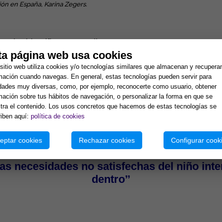
ión en España, Karina Zegers.
poder identificar a aquellas personas que
n lugar de sumar, y también saber qué
ta página web usa cookies
ras mismas para que este tipo de individuos
sitio web utiliza cookies y/o tecnologías similares que almacenan y recupera
timas propiciatorias. Existen distintos tipos de vampir
mación cuando navegas. En general, estas tecnologías pueden servir para
mpiras, aunque según Christiane Northrup, que también 
idades muy diversas, como, por ejemplo, reconocerte como usuario, obtener
vampiros). La edad o una categoría social no son deter
mación sobre tus hábitos de navegación, o personalizar la forma en que se
ra el contenido. Los usos concretos que hacemos de estas tecnologías se
iben aquí:
política de cookies
eptar cookies
Rechazar cookies
Configurar cook
entimos bien con nosotros mismos, nuestras
las necesidades no satisfechas del niño inte
dentro’’