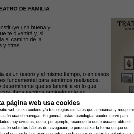
EATRO DE FAMILIA
nstituye una buena y
e te divertirá y, si
ia el camino de la
s y otras
a es un tesoro y al mismo tiempo, o en casos
es fundamental para sentirnos realizados.
o determinante que es lafamilia en lo que
os libros escritos originalmente en
ntes las traducciones también; por eso es tan
ta página web usa cookies
bro de
Alejandro Lorente,
el
heilpraktiker
evención y la salud responsable.
sitio web utiliza cookies y/o tecnologías similares que almacenan y recupera
mación cuando navegas. En general, estas tecnologías pueden servir para
idades muy diversas, como, por ejemplo, reconocerte como usuario, obtener
mación sobre tus hábitos de navegación, o personalizar la forma en que se
ar desde la perspectiva holística permite la
ra el contenido. Los usos concretos que hacemos de estas tecnologías se