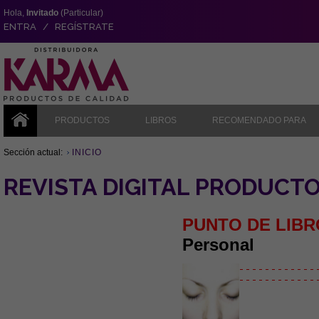
Hola,
Invitado
(Particular)
ENTRA / REGÍSTRATE
PRODUCTOS
LIBROS
RECOMENDADO PARA
Sección actual:
INICIO
REVISTA DIGITAL PRODUCT
PUNTO DE LIBR
Personal
- - - - - - - - - - - - 
- - - - - - - - - - - - 