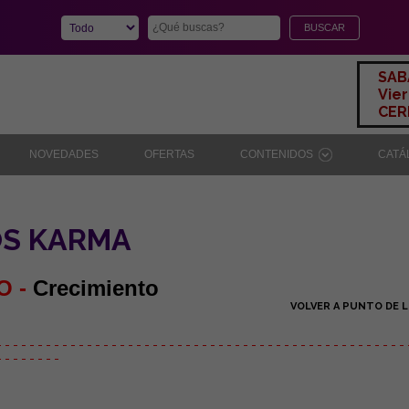
SAB
Vier
CERR
NOVEDADES
OFERTAS
CONTENIDOS
CAT
OS KARMA
O -
Crecimiento
VOLVER A PUNTO DE L
- - - - - - - - - - - - - - - - - - - - - - - - - - - - - - - - - - - - - - - - - - - - - - - - - - 
- - - - - - - -