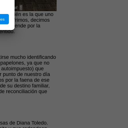
 y también es la que uno
ies
, si sufrimos, decimos
e sorprende por la
entido.
irse mucho identificando
e papelones, ya que no
s autoimpuesto) que
r punto de nuestro día
os por la faena de ese
e su destino familiar,
e reconciliación que
osas de Diana Toledo.