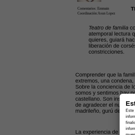
T
Comentarios: Emmain
Coordinación:Asun Lopez
Teatro de familia
co
atemporal lectura qu
quieres, guiará hac
liberación de corsé
constricciones.
Comprender que la famili
extremos, una condena, 
Sobre la conciencia de l
somos y sentimos hay poc
castellano. Son insuficie
Es
de agradecer el nuevo li
madrileño, gurú de la pr
Este 
infor
final
infor
La experiencia de consult
muest