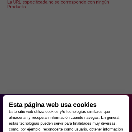
La URL especificada no se corresponde con ningún
Producto.
HORARIO PARTICULAR
Esta página web usa cookies
de Lunes a Viernes
Este sitio web utiliza cookies y/o tecnologías similares que
9:30 - 20:00
almacenan y recuperan información cuando navegas. En general,
Sábados
estas tecnologías pueden servir para finalidades muy diversas,
10:00 - 14:00 y 17:00 - 20:00
como, por ejemplo, reconocerte como usuario, obtener información
Domingos cerrado.