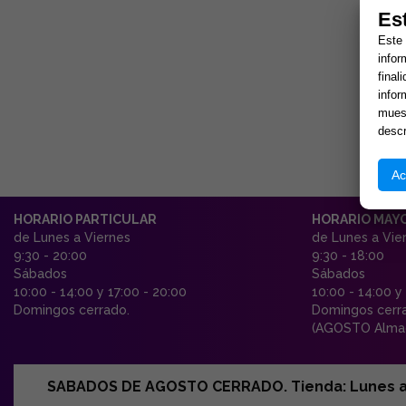
Es
Este 
infor
final
infor
muest
descr
Ac
HORARIO PARTICULAR
HORARIO MAY
de Lunes a Viernes
de Lunes a Vie
9:30 - 20:00
9:30 - 18:00
Sábados
Sábados
10:00 - 14:00 y 17:00 - 20:00
10:00 - 14:00 y
Domingos cerrado.
Domingos cerr
(AGOSTO Almac
SABADOS DE AGOSTO CERRADO. Tienda: Lunes a Vi