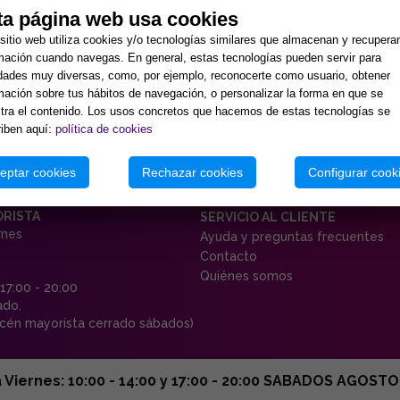
ta página web usa cookies
sitio web utiliza cookies y/o tecnologías similares que almacenan y recupera
mación cuando navegas. En general, estas tecnologías pueden servir para
idades muy diversas, como, por ejemplo, reconocerte como usuario, obtener
mación sobre tus hábitos de navegación, o personalizar la forma en que se
ra el contenido. Los usos concretos que hacemos de estas tecnologías se
iben aquí:
política de cookies
eptar cookies
Rechazar cookies
Configurar cook
ORISTA
SERVICIO AL CLIENTE
rnes
Ayuda y preguntas frecuentes
Contacto
Quiénes somos
 17:00 - 20:00
ado.
én mayorista cerrado sábados)
ernes: 10:00 - 14:00 y 17:00 - 20:00 SABADOS AGOSTO C