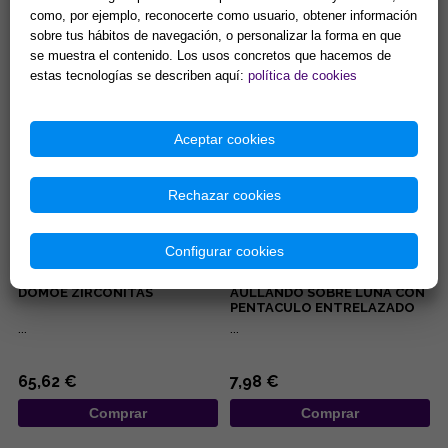
...
Manipura, chakra del ombligo,
como, por ejemplo, reconocerte como usuario, obtener información
chakra del plexo solar: Se
sobre tus hábitos de navegación, o personalizar la forma en que
encuentra en la parte superior
se muestra el contenido. Los usos concretos que hacemos de
del abdomen en la zona...
5,00 €
8,42 €
estas tecnologías se describen aquí:
política de cookies
Comprar
Comprar
Aceptar cookies
Rechazar cookies
Configurar cookies
COLGANTE PLATA MISU-
COLGANTE ACERO LOBO
DOMOE ZIRCONITAS
AULLANDO SOBRE LUNA CON
PENTACULO ENTRELAZADO
...
...
65,62 €
7,98 €
Comprar
Comprar