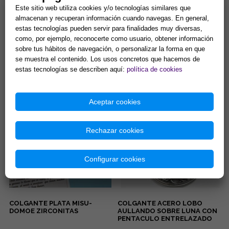
Este sitio web utiliza cookies y/o tecnologías similares que
almacenan y recuperan información cuando navegas. En general,
estas tecnologías pueden servir para finalidades muy diversas,
como, por ejemplo, reconocerte como usuario, obtener información
PENDIENTES ACERO DORADO
COLGANTE ACERO 3º CHAKRA
sobre tus hábitos de navegación, o personalizar la forma en que
OJOS TURCOS COLOR LILA
MANIPURA PLEXO SOLAR.
CON PESTAÑAS BRILLANTES
(PARA DONUT)
se muestra el contenido. Los usos concretos que hacemos de
...
Manipura, chakra del ombligo,
estas tecnologías se describen aquí:
política de cookies
chakra del plexo solar: Se
encuentra en la parte superior
del abdomen en la zona...
5,00 €
8,42 €
Aceptar cookies
Comprar
Comprar
Rechazar cookies
Configurar cookies
COLGANTE PLATA MISU-
COLGANTE ACERO LOBO
DOMOE ZIRCONITAS
AULLANDO SOBRE LUNA CON
PENTACULO ENTRELAZADO