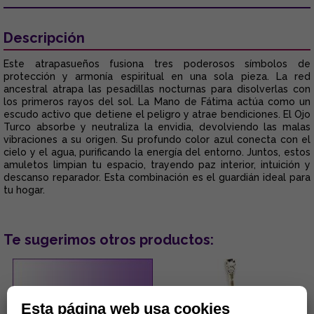
Descripción
Este atrapasueños fusiona tres poderosos símbolos de
protección y armonía espiritual en una sola pieza. La red
ancestral atrapa las pesadillas nocturnas para disolverlas con
los primeros rayos del sol. La Mano de Fátima actúa como un
escudo activo que detiene el peligro y atrae bendiciones. El Ojo
Turco absorbe y neutraliza la envidia, devolviendo las malas
vibraciones a su origen. Su profundo color azul conecta con el
cielo y el agua, purificando la energía del entorno. Juntos, estos
amuletos limpian tu espacio, trayendo paz interior, intuición y
descanso reparador. Esta combinación es el guardián ideal para
tu hogar.
Te sugerimos otros productos:
Esta página web usa cookies