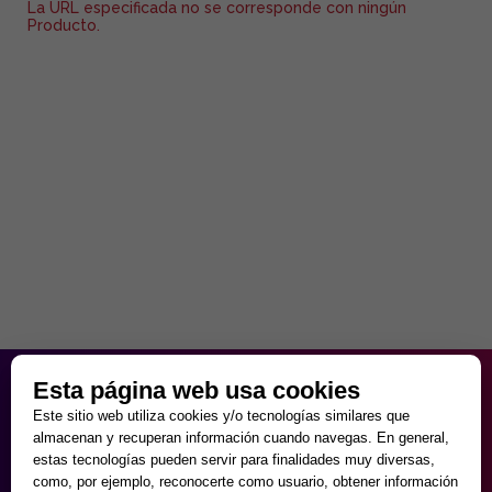
La URL especificada no se corresponde con ningún
Producto.
HORARIO PARTICULAR
Esta página web usa cookies
de Lunes a Viernes
Este sitio web utiliza cookies y/o tecnologías similares que
9:30 - 20:00
almacenan y recuperan información cuando navegas. En general,
Sábados
estas tecnologías pueden servir para finalidades muy diversas,
10:00 - 14:00 y 17:00 - 20:00
como, por ejemplo, reconocerte como usuario, obtener información
Domingos cerrado.