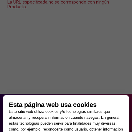
La URL especificada no se corresponde con ningún
Producto.
HORARIO PARTICULAR
Esta página web usa cookies
de Lunes a Viernes
Este sitio web utiliza cookies y/o tecnologías similares que
9:30 - 20:00
almacenan y recuperan información cuando navegas. En general,
Sábados
estas tecnologías pueden servir para finalidades muy diversas,
10:00 - 14:00 y 17:00 - 20:00
como, por ejemplo, reconocerte como usuario, obtener información
Domingos cerrado.