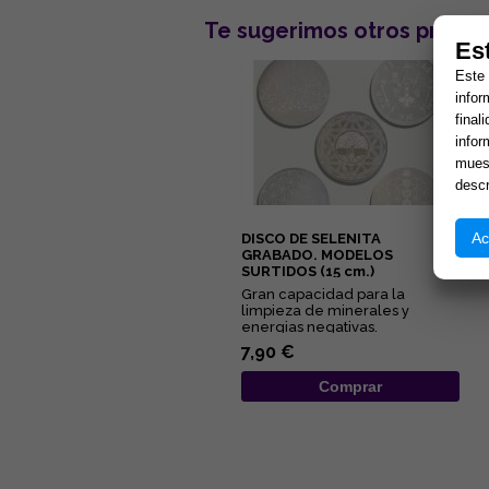
Te sugerimos otros produc
Es
Este 
infor
final
infor
muest
descr
Ac
DISCO DE SELENITA
GRABADO. MODELOS
SURTIDOS (15 cm.)
Gran capacidad para la
limpieza de minerales y
energias negativas.
Propiedades purificantes y
7,90 €
protectoras....
Comprar