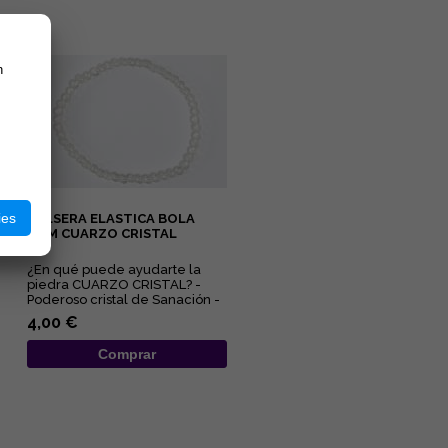
n
ies
PULSERA ELASTICA BOLA
4MM CUARZO CRISTAL
¿En qué puede ayudarte la
piedra CUARZO CRISTAL? -
Poderoso cristal de Sanación -
Limpia y purifica a nivel ...
4,00 €
Comprar