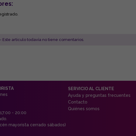
ores:
egistrado.
- Este articulo todavía no tiene comentarios.
ORISTA
SERVICIO AL CLIENTE
rnes
Ayuda y preguntas frecuentes
Contacto
Quiénes somos
 17:00 - 20:00
ado.
én mayorista cerrado sábados)