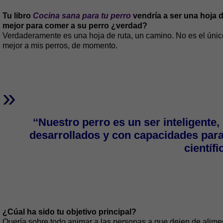
Tu libro
Cocina sana para tu perro
vendría a ser una hoja d
mejor para comer a su perro ¿verdad?
Verdaderamente es una hoja de ruta, un camino. No es el único 
mejor a mis perros, de momento.
»
‘‘Nuestro perro es un ser inteligente,
desarrollados y con capacidades para
científi
¿Cúal ha sido tu objetivo principal?
Quería sobre todo animar a las personas a que dejen de alimen