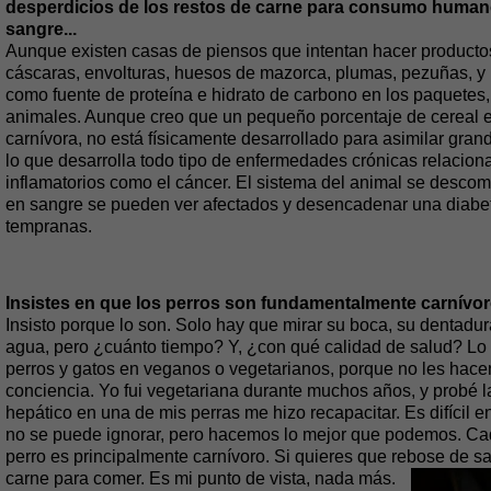
desperdicios de los restos de carne para consumo humano
sangre...
Aunque existen casas de piensos que intentan hacer productos
cáscaras, envolturas, huesos de mazorca, plumas, pezuñas, y l
como fuente de proteína e hidrato de carbono en los paquetes, 
animales. Aunque creo que un pequeño porcentaje de cereal en 
carnívora, no está físicamente desarrollado para asimilar gra
lo que desarrolla todo tipo de enfermedades crónicas relacionad
inflamatorios como el cáncer. El sistema del animal se descomp
en sangre se pueden ver afectados y desencadenar una diabe
tempranas.
Insistes en que los perros son fundamentalmente carnívoro
Insisto porque lo son. Solo hay que mirar su boca, su dentadur
agua, pero ¿cuánto tiempo? Y, ¿con qué calidad de salud? Lo s
perros y gatos en veganos o vegetarianos, porque no les hacen
conciencia. Yo fui vegetariana durante muchos años, y probé 
hepático en una de mis perras me hizo recapacitar. Es difícil 
no se puede ignorar, pero hacemos lo mejor que podemos. Cada
perro es principalmente carnívoro. Si quieres que rebose de sa
carne para comer. Es mi punto de vista, nada más.