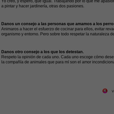
Yo creo, y espero, que igual. Trabajando por lo que me apasi
a pintar y hacer jardinería, otras dos pasiones.
Danos un consejo a las personas que amamos a los perro
Animaros a hacer el esfuerzo de cocinar para ellos, evitar re
organismo y entorno. Pero sobre todo respetar la naturaleza de 
Danos otro consejo a los que los detestan.
Respeto la opinión de cada uno. Cada uno escoge cómo desea v
la compañía de animales que para mí son el amor incondiciona
V