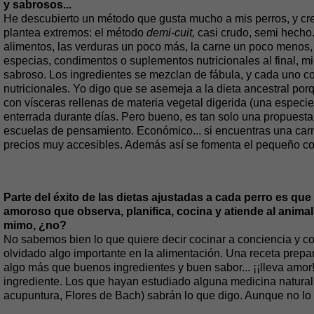
y sabrosos...
He descubierto un método que gusta mucho a mis perros, y cr
plantea extremos: el método
demi-cuit,
casi crudo, semi hecho.
alimentos, las verduras un poco más, la carne un poco menos, 
especias, condimentos o suplementos nutricionales al final, mi
sabroso. Los ingredientes se mezclan de fábula, y cada uno c
nutricionales. Yo digo que se asemeja a la dieta ancestral po
con vísceras rellenas de materia vegetal digerida (una especi
enterrada durante días. Pero bueno, es tan solo una propues
escuelas de pensamiento. Económico... si encuentras una carni
precios muy accesibles. Además así se fomenta el pequeño c
Parte del éxito de las dietas ajustadas a cada perro es qu
amoroso que observa, planifica, cocina y atiende al animal
mimo, ¿no?
No sabemos bien lo que quiere decir cocinar a conciencia y 
olvidado algo importante en la alimentación. Una receta prepa
algo más que buenos ingredientes y buen sabor... ¡¡lleva amor!
ingrediente. Los que hayan estudiado alguna medicina natural 
acupuntura, Flores de Bach) sabrán lo que digo. Aunque no l