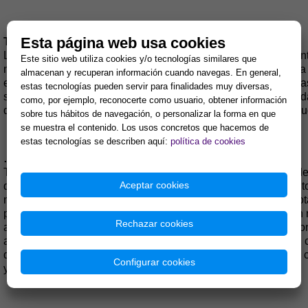
Esta página web usa cookies
También hablas de evolución de cambio continuo...
Lo que yo les cocinaba a mis perros hace años es muy diferen
Este sitio web utiliza cookies y/o tecnologías similares que
nuevas. En realidad hago lo mismo conmigo misma. Yo comía d
almacenan y recuperan información cuando navegas. En general,
etapas, como la vegetariana. La idea es mejorar desde una base
estas tecnologías pueden servir para finalidades muy diversas,
son sus gustos, variar... adaptarse a su edad, a su estilo de vi
como, por ejemplo, reconocerte como usuario, obtener información
depende de nuestra capacidad para adaptarnos a éste y evolu
sobre tus hábitos de navegación, o personalizar la forma en que
se muestra el contenido. Los usos concretos que hacemos de
estas tecnologías se describen aquí:
política de cookies
… y de individualización de la dieta.
Tenemos la necesidad de imponer nuestro criterio sobre los de
Aceptar cookies
que parece depender de nosotros para todo. Hasta cierto punt
nuestro perro no sabe nada. Es un ser inteligente, intuitivo, 
para las que aún no hay explicaciones científicas. Es también
Rechazar cookies
animales. Al fin y al cabo, ellos mantienen un lazo estrecho 
aprender de ellos si tan solo se lo permitimos. En cuanto a s
qué alimentos prefieren dentro del margen de los saludables, 
Configurar cookies
y comerán todo lo que pillen.