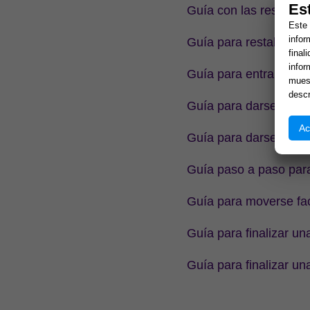
Es
Guía con las respuest
Este 
infor
Guía para restablecer
final
infor
Guía para entrar con s
muest
descr
Guía para darse de al
Ac
Guía para darse de al
Guía paso a paso par
Guía para moverse fac
Guía para finalizar un
Guía para finalizar u