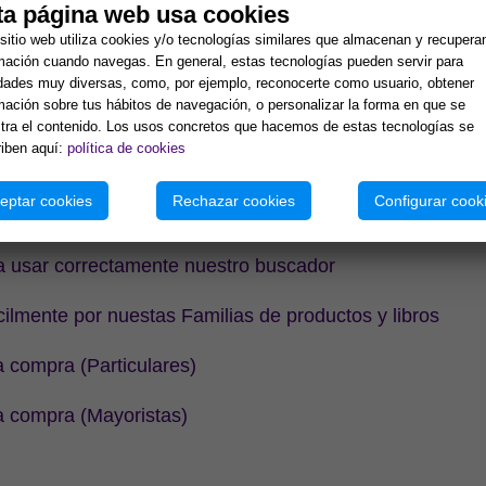
ta página web usa cookies
as a las preguntas más frecuentes
sitio web utiliza cookies y/o tecnologías similares que almacenan y recupera
mación cuando navegas. En general, estas tecnologías pueden servir para
 su Password si no lo recuerda
idades muy diversas, como, por ejemplo, reconocerte como usuario, obtener
mación sobre tus hábitos de navegación, o personalizar la forma en que se
u usuario (tiene que estar registrado antes)
ra el contenido. Los usos concretos que hacemos de estas tecnologías se
iben aquí:
política de cookies
ta paso a paso como cliente Particular
eptar cookies
Rechazar cookies
Configurar cook
ta paso a paso como cliente Mayorista
a usar correctamente nuestro buscador
ilmente por nuestas Familias de productos y libros
a compra (Particulares)
na compra (Mayoristas)