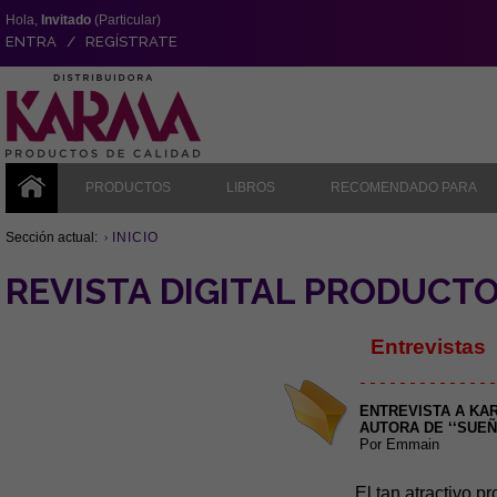
Hola,
Invitado
(Particular)
ENTRA / REGÍSTRATE
PRODUCTOS
LIBROS
RECOMENDADO PARA
Sección actual:
INICIO
REVISTA DIGITAL PRODUCT
Entrevistas
- - - - - - - - - - - - - -
ENTREVISTA A KAR
AUTORA DE ‘‘SUEÑ
Por Emmain
El tan atractivo p