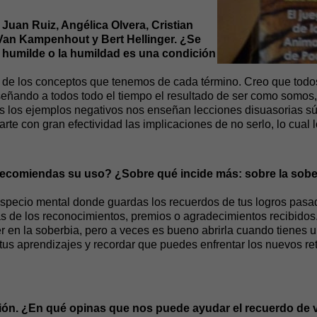
 Juan Ruiz, Angélica Olvera, Cristian
Van Kampenhout y Bert Hellinger. ¿Se
 humilde o la humildad es una condición
e de los conceptos que tenemos de cada término. Creo que todo
eñando a todos todo el tiempo el resultado de ser como somos,
 los ejemplos negativos nos enseñan lecciones disuasorias súp
te con gran efectividad las implicaciones de no serlo, lo cual l
comiendas su uso? ¿Sobre qué incide más: sobre la soberbi
specio mental donde guardas los recuerdos de tus logros pasado
de los reconocimientos, premios o agradecimientos recibidos. 
er en la soberbia, pero a veces es bueno abrirla cuando tienes 
tus aprendizajes y recordar que puedes enfrentar los nuevos ret
ción. ¿En qué opinas que nos puede ayudar el recuerdo de