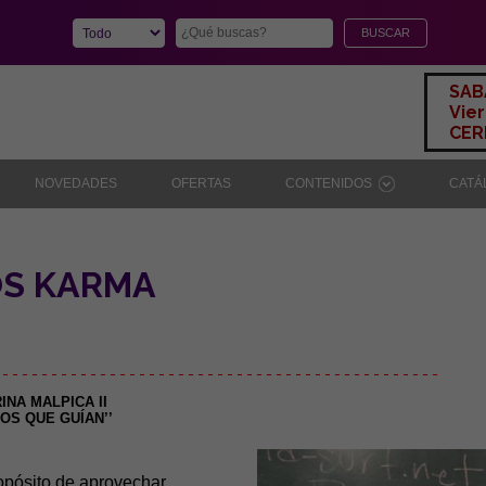
SAB
Vier
CERR
NOVEDADES
OFERTAS
CONTENIDOS
CAT
OS KARMA
 - - - - - - - - - - - - - - - - - - - - - - - - - - - - - - - - - - - - - - - - - - - - -
INA MALPICA II
OS QUE GUÍAN’’
ropósito de aprovechar