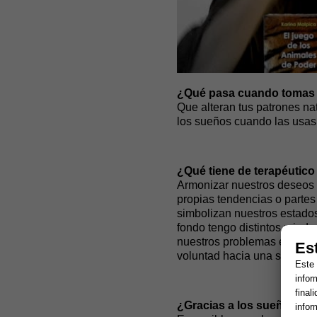
¿Qué pasa cuando tomas p
Que alteran tus patrones nat
los sueños cuando las usas
¿Qué tiene de terapéutico
Armonizar nuestros deseos c
propias tendencias o partes 
simbolizan nuestros estados
fondo tengo distintos mied
nuestros problemas en la me
Es
voluntad hacia una sola dire
Este 
infor
final
¿Gracias a los sueños nos
infor