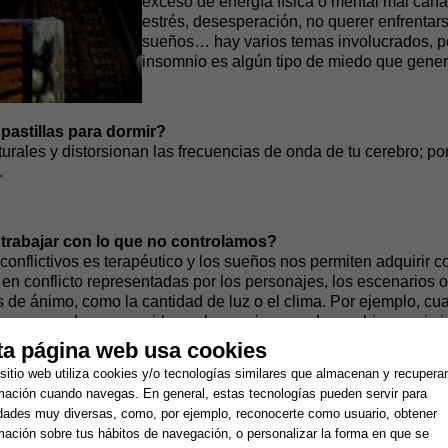
exceso de energía física o mental mal can
estrés, desesperación, no querer enfrentar
sueños… hay varios temas involucrados, pe
insomnio es algún tipo de miedo que gene
astillas para dormir?
urales y distorsionan las frecuencias de onda de tu cerebro; por 
.
 trabajar con lo que no controlamos?
onflictivos es terapéutico y los sueños nos permiten adquirir c
en conflicto representadas por los personajes, los escenarios on
 de ánimo, como la cantidad de luz o el clima. Por ejemplo, cu
os en caso de conseguirlo, no lo consigo y nada cambia en mi 
dida en que logramos armonizar nuestras propias partes en conf
ta página web usa cookies
cción o un solo objetivo.
sitio web utiliza cookies y/o tecnologías similares que almacenan y recupera
mación cuando navegas. En general, estas tecnologías pueden servir para
idades muy diversas, como, por ejemplo, reconocerte como usuario, obtener
 libramos, por ejemplo, de las somatizaciones?
mación sobre tus hábitos de navegación, o personalizar la forma en que se