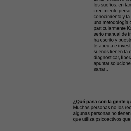
los sueños, en ta
crecimiento person
conocimiento y la 
una metodología 
particularmente K
serio manual de in
ha escrito y puest
terapeuta e inves
sueños tienen la c
diagnosticar, lib
apuntar soluciones
sanar…
¿Qué pasa con la gente q
Muchas personas no los recu
algunas personas no tienen
que utiliza psicoactivos que