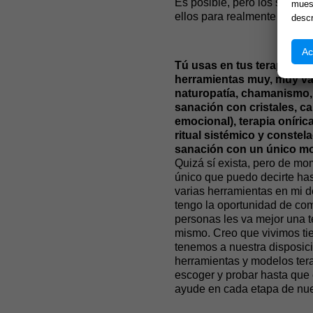
Es posible, pero los sueños
muest
ellos para realmente sanar o
descr
Ac
Tú usas en tus terapias ind
herramientas muy, muy var
naturopatía, chamanismo, p
sanación con cristales, ca
emocional), terapia oníric
ritual sistémico y constel
sanación con un único mo
Quizá sí exista, pero de mo
único que puedo decirte ha
varias herramientas en mi d
tengo la oportunidad de comp
personas les va mejor una t
mismo. Creo que vivimos ti
tenemos a nuestra disposició
herramientas y modelos tera
escoger y probar hasta que
ayude en cada etapa de nue