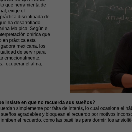
nto que herramienta de
al, exige el
práctica disciplinada de
que ha desarrollado
arina Malpica. Según el
terpretación onírica que
o en práctica esta
tigadora mexicana, los
ualidad de servir para
erar emocionalmente,
, recuperar el alma,
ue insiste en que no recuerda sus sueños?
erdan simplemente por falta de interés, lo cual ocasiona el háb
 sueños agradables y bloquean el recuerdo por motivos incons
 inhiben el recuerdo, como las pastillas para dormir, los ansiolít