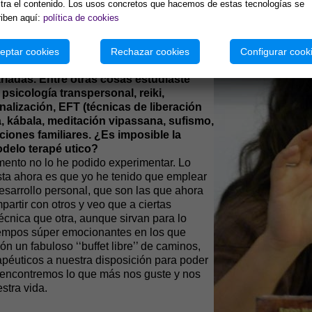
 sólo son un diagnóstico; después tenemos que trabajar con lo
ra el contenido. Los usos concretos que hacemos de estas tecnologías se
 librar el cuerpo físico de las somatizaciones.
iben aquí:
política de cookies
eptar cookies
Rechazar cookies
Configurar cook
ividuales y tus talleres técnicas y
iadas. Entre otras cosas estudiaste
sicología transpersonal, reiki,
nalización, EFT (técnicas de liberación
a, kábala, meditación vipassana, sufismo,
aciones familiares. ¿Es imposible la
delo terapé utico?
mento no lo he podido experimentar. Lo
sta ahora es que yo he tenido que emplear
esarrollo personal, que son las que ahora
artir con otros y veo que a ciertas
écnica que otra, aunque sirvan para lo
empos súper emocionantes en los que
n un fabuloso ‘‘buffet libre’’ de caminos,
péuticos a nuestra disposición para poder
 encontremos lo que más nos guste y nos
stra vida.