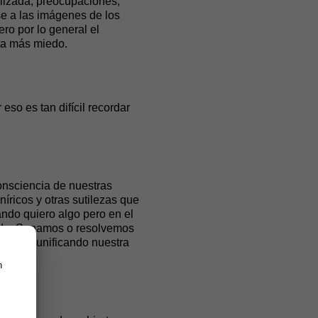
alizada, preocupaciones,
se a las imágenes de los
ro por lo general el
ra más miedo.
eso es tan difícil recordar
onsciencia de nuestras
íricos y otras sutilezas que
ando quiero algo pero en el
vida. Sanamos o resolvemos
licto, unificando nuestra
n