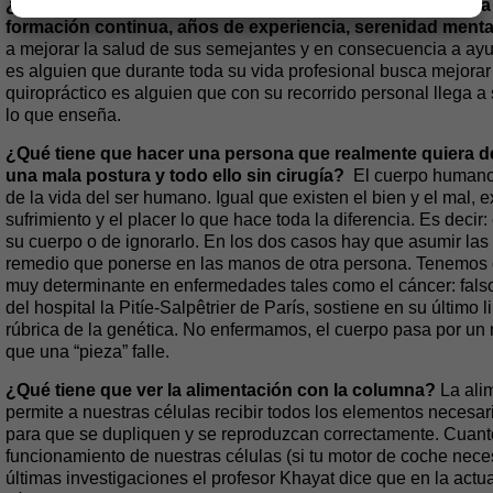
¿Qué características tiene que tener un quiropráctico para
formación continua, años de experiencia, serenidad menta
a mejorar la salud de sus semejantes y en consecuencia a ayu
es alguien que durante toda su vida profesional busca mejorar
quiropráctico es alguien que con su recorrido personal llega a
lo que enseña.
¿Qué tiene que hacer una persona que realmente quiera deja
una mala postura y todo ello sin cirugía?
El cuerpo humano 
de la vida del ser humano. Igual que existen el bien y el mal, ex
sufrimiento y el placer lo que hace toda la diferencia. Es decir
su cuerpo o de ignorarlo. En los dos casos hay que asumir las
remedio que ponerse en las manos de otra persona. Tenemos qu
muy determinante en enfermedades tales como el cáncer: falso.
del hospital la Pitíe-Salpêtrier de París, sostiene en su último
rúbrica de la genética. No enfermamos, el cuerpo pasa por un
que una “pieza” falle.
¿Qué tiene que ver la alimentación con la columna?
La ali
permite a nuestras células recibir todos los elementos necesar
para que se dupliquen y se reproduzcan correctamente. Cuant
funcionamiento de nuestras células (si tu motor de coche nece
últimas investigaciones el profesor Khayat dice que en la actu