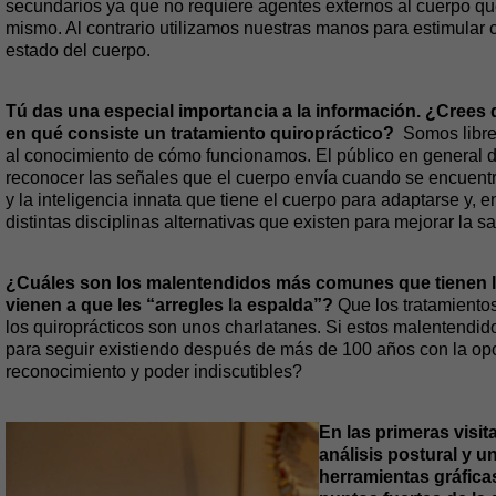
secundarios ya que no requiere agentes externos al cuerpo q
mismo. Al contrario utilizamos nuestras manos para estimular 
estado del cuerpo.
Tú das una especial importancia a la información. ¿Crees 
en qué consiste un tratamiento quiropráctico?
Somos libres
al conocimiento de cómo funcionamos. El público en general 
reconocer las señales que el cuerpo envía cuando se encuentra
y la inteligencia innata que tiene el cuerpo para adaptarse y,
distintas disciplinas alternativas que existen para mejorar la s
¿Cuáles son los malentendidos más comunes que tienen l
vienen a que les “arregles la espalda”?
Que los tratamiento
los quiroprácticos son unos charlatanes. Si estos malentendid
para seguir existiendo después de más de 100 años con la opos
reconocimiento y poder indiscutibles?
En las primeras visita
análisis postural y u
herramientas gráfica