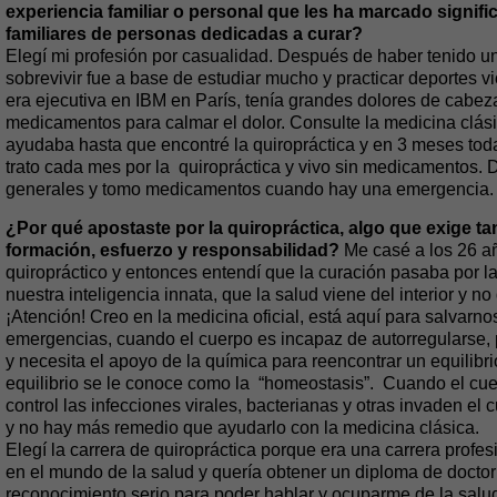
experiencia familiar o personal que les ha marcado signif
familiares de personas dedicadas a curar?
Elegí mi profesión por casualidad. Después de haber tenido un
sobrevivir fue a base de estudiar mucho y practicar deportes v
era ejecutiva en IBM en París, tenía grandes dolores de cabe
medicamentos para calmar el dolor. Consulte la medicina clás
ayudaba hasta que encontré la quiropráctica y en 3 meses to
trato cada mes por la quiropráctica y vivo sin medicamentos. 
generales y tomo medicamentos cuando hay una emergencia.
¿Por qué apostaste por la quiropráctica, algo que exige ta
formación, esfuerzo y responsabilidad?
Me casé a los 26 a
quiropráctico y entonces entendí que la curación pasaba por l
nuestra inteligencia innata, que la salud viene del interior y no 
¡Atención! Creo en la medicina oficial, está aquí para salvarno
emergencias, cuando el cuerpo es incapaz de autorregularse, p
y necesita el apoyo de la química para reencontrar un equilibri
equilibrio se le conoce como la “homeostasis”. Cuando el cue
control las infecciones virales, bacterianas y otras invaden el 
y no hay más remedio que ayudarlo con la medicina clásica.
Elegí la carrera de quiropráctica porque era una carrera profe
en el mundo de la salud y quería obtener un diploma de doctor
reconocimiento serio para poder hablar y ocuparme de la salu