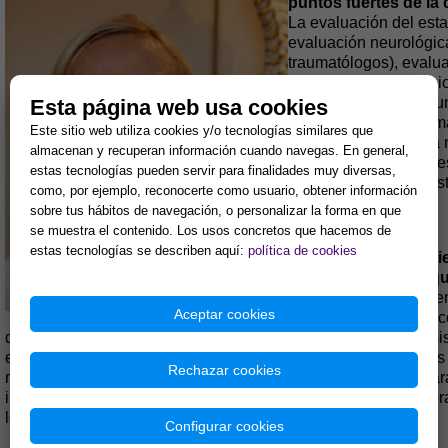
puntos fuertes de la 
La evaluación del esta
evaluación neurológic
traumatólogos), evalu
permite entender la bi
esqueleto-muscular, un
Esta página web usa cookies
inflamación del sistema
Este sitio web utiliza cookies y/o tecnologías similares que
escáner y resonancia 
almacenan y recuperan información cuando navegas. En general,
(mediante palpación e
estas tecnologías pueden servir para finalidades muy diversas,
establecer un diagnóst
como, por ejemplo, reconocerte como usuario, obtener información
quiropráctica.
sobre tus hábitos de navegación, o personalizar la forma en que
se muestra el contenido. Los usos concretos que hacemos de
estas tecnologías se describen aquí:
política de cookies
¿En qué tanto por cie
quiropráctico y en q
la conexión correcta e
Aceptar cookies
periférico. Detectar y 
quiropráctico es como un técnico informático, su función con
el disco duro y el software. La responsabilidad del paciente e
Rechazar cookies
mantenimiento. ¿Qué significa? Conocer su propio cuerpo para 
incluye el tipo de alimentación, de deporte, de posturas corp
los niveles.
Configurar cookies