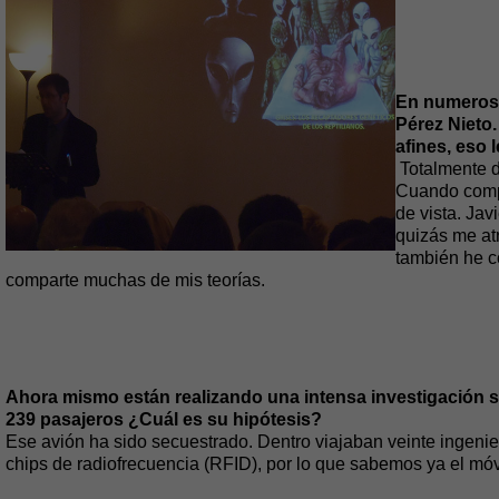
En numerosa
Pérez Nieto
afines, eso 
Totalmente d
Cuando compa
de vista. Jav
quizás me at
también he c
comparte muchas de mis teorías.
Ahora mismo están realizando una intensa investigación 
239 pasajeros ¿Cuál es su hipótesis?
Ese avión ha sido secuestrado. Dentro viajaban veinte ingenie
chips de radiofrecuencia (RFID), por lo que sabemos ya el móvi