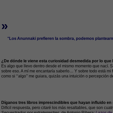
»
‘‘Los Anunnaki prefieren la sombra, podemos plantear
¿De dónde le viene esta curiosidad desmedida por lo que
Es algo que llevo dentro desde el mismo momento que nací.
sobre eso. A mí me encantaría saberlo… Y sobre todo está mi fa
como si ‘‘algo’’ me guiara, quizás una intuición o percepción 
Díganos tres libros imprescindibles que hayan influido en
Difícil respuesta, pero citaré los más resaltables, que son cuat
Secuestrados por extraterrestres,
de Antonio Ribera;
Lazos de