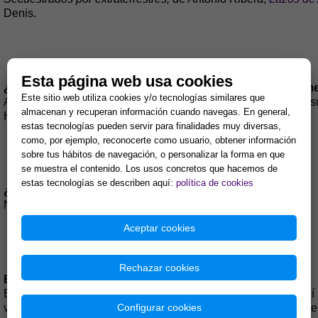
Denis.
Esta página web usa cookies
¿Qué requisitos debe reunir un investigador de los fenó
Este sitio web utiliza cookies y/o tecnologías similares que
Aparte de una gran fortaleza y valentía, lo más importante es
almacenan y recuperan información cuando navegas. En general,
HONESTIDAD.
estas tecnologías pueden servir para finalidades muy diversas,
como, por ejemplo, reconocerte como usuario, obtener información
sobre tus hábitos de navegación, o personalizar la forma en que
se muestra el contenido. Los usos concretos que hacemos de
estas tecnologías se describen aquí:
política de cookies
¿Fue la astrología la puerta de entrada a su curiosidad?
No. Fueron los ovnis.
Aceptar cookies
Rechazar cookies
Explíquenos qué es la lectura kármica de la carta astral.
Es un mapa, una fotografía del momento de tu nacimiento. Ahí
Configurar cookies
vas. Pero cuidado… la astrología marca las pautas que tú, int