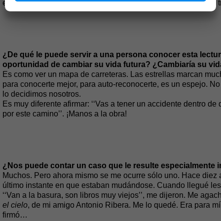
emociones. Todo depende de uno mismo. Con un gran poder t
¿De qué le puede servir a una persona conocer esta lectur
oportunidad de cambiar su vida futura? ¿Cambiaría su vid
Es como ver un mapa de carreteras. Las estrellas marcan muchos
para conocerte mejor, para auto-reconocerte, es un espejo. No 
lo decidimos nosotros.
Es muy diferente afirmar: ‘‘Vas a tener un accidente dentro de 
por este camino’’. ¡Manos a la obra!
¿Nos puede contar un caso que le resulte especialmente in
Muchos. Pero ahora mismo se me ocurre sólo uno. Hace diez año
último instante en que estaban mudándose. Cuando llegué les p
‘‘Van a la basura, son libros muy viejos’’, me dijeron. Me agac
el cielo
, de mi amigo Antonio Ribera. Me lo quedé. Era para m
firmó…