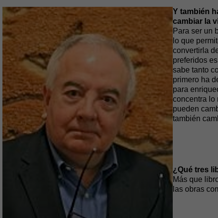
Y también ha
cambiar la v
Para ser un b
lo que permit
convertirla d
preferidos es
sabe tanto c
primero ha d
para enrique
concentra lo 
pueden cambi
también camb
¿Qué tres l
Más que libr
las obras co