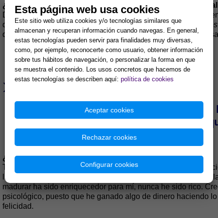
¿Y mucho más rico si tuviera el antídoto contra el miedo 
Esta página web usa cookies
De hecho más que miedo al cambio lo que las personas tienen
Este sitio web utiliza cookies y/o tecnologías similares que
de mis aforismos para la superación personal digo que
vivir e
almacenan y recuperan información cuando navegas. En general,
que algo quiere, algo le cuesta, y quien no se arriesga no pasa
estas tecnologías pueden servir para finalidades muy diversas,
como, por ejemplo, reconocerte como usuario, obtener información
sobre tus hábitos de navegación, o personalizar la forma en que
se muestra el contenido. Los usos concretos que hacemos de
»
estas tecnologías se describen aquí:
política de cookies
‘‘Cuando lo que somos, lo que decimos y
Aceptar cookies
volvemos qu
Rechazar cookies
¿Y el más rico, el que vendiese autoestima?
Configurar cookies
Tanto la autoestima, como el miedo al cambio, como el ejercic
libros y aunque hablar de ellos y ofrecer pautas para desarro
madurar ha sido enriquecedor para mí, nunca he sido rico. Cr
psicológico, puesto que he ganado algo de dinero haciendo lo
felicidad.