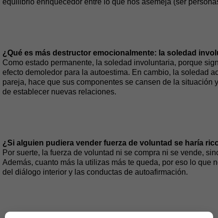
equilibrio enriquecedor entre lo que nos asemeja (ser personas
¿Qué es más destructor emocionalmente: la soledad invol
Como estado permanente, la soledad involuntaria, porque signi
efecto demoledor para la autoestima. En cambio, la soledad a
pareja, hace que sus componentes se cansen de la situación y
de establecer nuevas relaciones.
¿Si alguien pudiera vender fuerza de voluntad se haría ric
Por suerte, la fuerza de voluntad ni se compra ni se vende, sin
Además, cuanto más la utilizas más te queda, por eso lo que no
del diálogo interior y las conductas de autoafirmación.