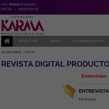
Hola,
Invitado
(Particular)
ENTRA / REGÍSTRATE
PRODUCTOS
LIBROS
RECOMENDADO PARA
Sección actual:
INICIO
REVISTA DIGITAL PRODUCT
Entrevistas
- - - - - - - - - - - - - -
ENTREVISTA
Por Emmain