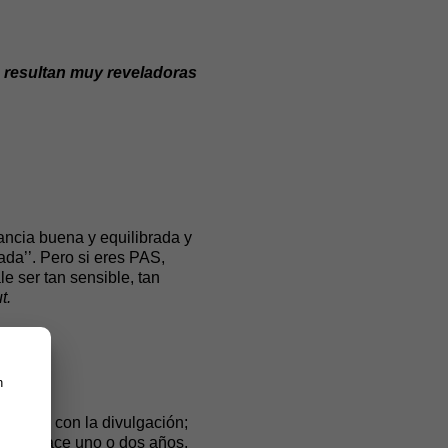
s resultan muy reveladoras
ancia buena y equilibrada y
da’’. Pero si eres PAS,
 ser tan sensible, tan
t.
n
al...
nzando con la divulgación;
desde hace uno o dos años,