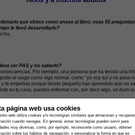
estionario que ofrece como anexo al libro; esas 55 pregunta
po le llevó desarrollarlo?
rcha.
eva ser PAS y no saberlo?
consecuencias. Por ejemplo, una persona que ha tenido una inf
ado el rasgo como algo normal, como ‘‘yo soy así y no pasa na
 y te empeñas porque desde pequeño has aprendido que no vale
 éste es tu caso, puedes enfermar con, por decir algo, un
burn-ou
ta página web usa cookies
sitio web utiliza cookies y/o tecnologías similares que almacenan y recupera
 programas formativos de los profesionales de la salud ment
mación cuando navegas. En general, estas tecnologías pueden servir para
 se empieza a tener en cuenta en algunos lugares. Estamos ava
idades muy diversas, como, por ejemplo, reconocerte como usuario, obtener
emos conseguido cambios en este sentido hasta que, diría que 
mación sobre tus hábitos de navegación, o personalizar la forma en que se