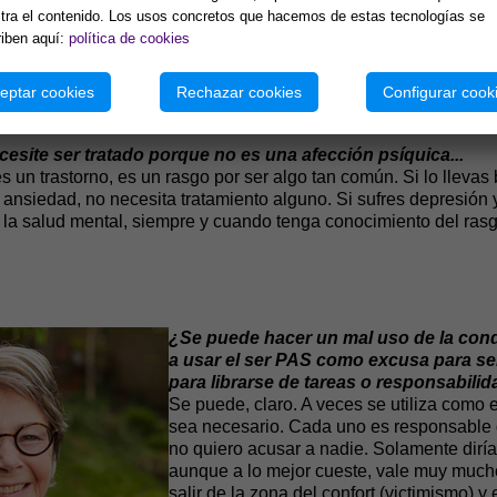
 lo cual tampoco es tan maravilloso porque a veces se lleg
ra el contenido. Los usos concretos que hacemos de estas tecnologías se
iben aquí:
política de cookies
eptar cookies
Rechazar cookies
Configurar cook
esite ser tratado porque no es una afección psíquica...
s un trastorno, es un rasgo por ser algo tan común. Si lo llevas 
 ansiedad, no necesita tratamiento alguno. Si sufres depresión y
e la salud mental, siempre y cuando tenga conocimiento del rasg
¿Se puede hacer un mal uso de la cond
a usar el ser PAS como excusa para ser 
para librarse de tareas o responsabilida
Se puede, claro. A veces se utiliza como 
sea necesario. Cada uno es responsable d
no quiero acusar a nadie. Solamente dirí
aunque a lo mejor cueste, vale muy mucho
salir de la zona del confort (victimismo) 