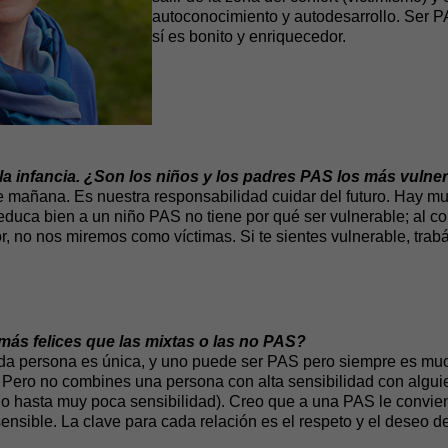
autoconocimiento y autodesarrollo. Ser PA
sí es bonito y enriquecedor.
 la infancia. ¿Son los niños y los padres PAS los más vulne
e mañana. Es nuestra responsabilidad cuidar del futuro. Hay m
 educa bien a un niño PAS no tiene por qué ser vulnerable; al c
, no nos miremos como víctimas. Si te sientes vulnerable, trabá
ás felices que las mixtas o las no PAS?
ada persona es única, y uno puede ser PAS pero siempre es m
. Pero no combines una persona con alta sensibilidad con algui
o hasta muy poca sensibilidad). Creo que a una PAS le convie
ensible. La clave para cada relación es el respeto y el deseo d