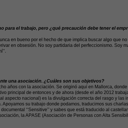
o para el trabajo, pero ¿qué precaución debe tener el empr
unca en bueno por el hecho de que implica buscar algo que no 
rivar en obsesión. No soy partidaria del perfeccionismo. Soy m
í’’.
nte una asociación. ¿Cuáles son sus objetivos?
ho años con la asociación. Se originó aquí en Mallorca, donde v
etivo principal de entonces y de ahora (desde el año 2012 traba
 aspecto nacional) es la divulgación correcta del rasgo y las i
on. Apoyamos su trabajo donde podamos, traducimos sus charla
 documental ‘‘Sensitive’’ y sabes que está traducido al castell
sociación, la APASE (Asociación de Personas con Alta Sensibi