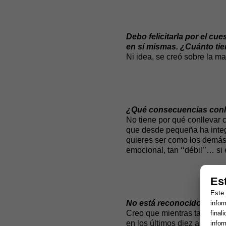
Debo felicitarla por el cu
en sí mismas.
¿Cuánto tiem
Ni idea, se creó sobre la ma
¿Qué consecuencias conll
No tiene por qué conllevar 
que desde pequeña ha integr
quieres ser como los demás
emocional, tan ‘‘débil’’… si
Es
Este 
No está reconocido en los
infor
Creo que mientras tanto ya
final
en los últimos diez años h
infor