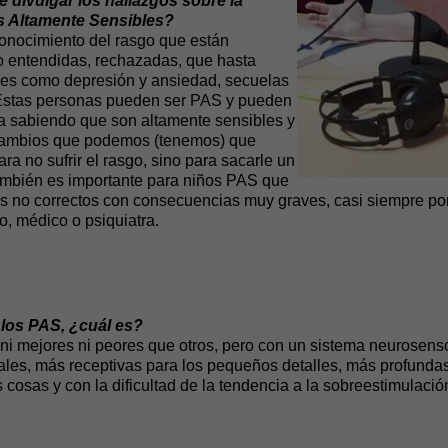
 divulgar los hallazgos sobre la
s Altamente Sensibles?
nocimiento del rasgo que están
no entendidas, rechazadas, que hasta
es como depresión y ansiedad, secuelas
 Estas personas pueden ser PAS y pueden
da sabiendo que son altamente sensibles y
cambios que podemos (tenemos) que
ara no sufrir el rasgo, sino para sacarle un
también es importante para niños PAS que
s no correctos con consecuencias muy graves, casi siempre por
o, médico o psiquiatra.
 los PAS, ¿cuál es?
 mejores ni peores que otros, pero con un sistema neurosensor
es, más receptivas para los pequeños detalles, más profundas
cosas y con la dificultad de la tendencia a la sobreestimulació