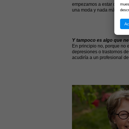
empezamos a estar de moda…
muest
una moda y nada más.
descr
Ac
Y tampoco es algo que nec
En principio no, porque no e
depresiones o trastornos de
acudiría a un profesional d