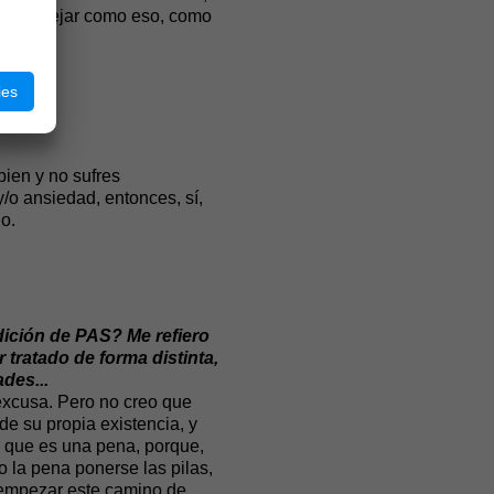
a a manejar como eso, como
ies
bien y no sufres
/o ansiedad, entonces, sí,
o.
ición de PAS? Me refiero
tratado de forma distinta,
des...
excusa. Pero no creo que
e su propia existencia, y
a que es una pena, porque,
 la pena ponerse las pilas,
y empezar este camino de