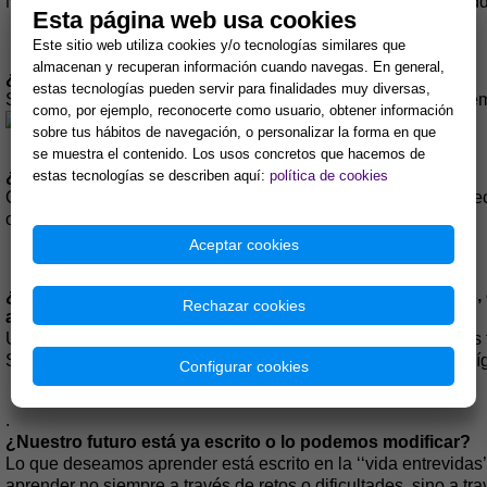
Ninguna, exceptuando que podemos encontrar a nuestro Buddha i
Esta página web usa cookies
Este sitio web utiliza cookies y/o tecnologías similares que
almacenan y recuperan información cuando navegas. En general,
¿Vivimos, la mayoría de nosotros, en celdas de cristal?
estas tecnologías pueden servir para finalidades muy diversas,
Sí, vivimos en la ilusión de que ésta es la única vida que ten
como, por ejemplo, reconocerte como usuario, obtener información
sobre tus hábitos de navegación, o personalizar la forma en que
se muestra el contenido. Los usos concretos que hacemos de
¿Cómo podemos romper esta barrera invisible?
estas tecnologías se describen aquí:
política de cookies
Con confianza y mente y corazón abiertos. Buscar una perspe
observar a los otros sin juzgarlos.
Aceptar cookies
¿Siempre necesitamos un terapeuta para transformarnos, o
Rechazar cookies
ayudar?
Un terapeuta es magnífico como guía de viaje, pero tú puedes 
Siempre digo ‘‘Primero poneos vuestra propia máscara de oxíg
Configurar cookies
.
¿Nuestro futuro está ya escrito o lo podemos modificar?
Lo que deseamos aprender está escrito en la ‘‘vida entrevid
aprender no siempre a través de retos o dificultades, sino a tr