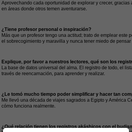
Aprovechando cada oportunidad de explorar y crecer, gracias a
en áreas donde otros temen aventurarse.
¿Tiene profesor personal o inspiración?
Más que un profesor tengo una actitud; trato de emplear este pe
el sobrecogimiento y maravilla y nunca tener miedo de pensar
Explique, por favor a nuestros lectores, qué son los regis
La base de datos universal del alma. El registro de todo, el lis
través de reencarnación, para aprender y realizar.
¿Le tomó mucho tiempo poder simplificar y hacer tan comp
Me llevó una década de viajes sagrados a Egipto y América Cent
cómo funciona realmente.
¿Qué relación tienen los registros akáshicos con el budi