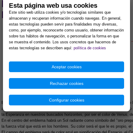
REVISTA DIGITAL
Esta página web usa cookies
PRODUCTOS KARMA
Este sitio web utiliza cookies y/o tecnologías similares que
almacenan y recuperan información cuando navegas. En general,
estas tecnologías pueden servir para finalidades muy diversas,
HEMEROTECA-
Tomo III
como, por ejemplo, reconocerte como usuario, obtener información
sobre tus hábitos de navegación, o personalizar la forma en que
- - - - - - - - - - - - - - - - - - - - - - - - - - - - - - - - - - - - - - - - - - -
se muestra el contenido. Los usos concretos que hacemos de
estas tecnologías se describen aquí:
política de cookies
ENERO 1975 – Año IV – Núm. 26
SIMBOLISMO DE KARMA-7
Aceptar cookies
Rechazar cookies
Configurar cookies
El emblema será circular y limitado el borde por la serpiente que se muerde 
alquímico, símbolo en fin de la creación perenne. Su color será el verde, no s
la Esperanza en nuestros buscados horizontes, por ser el color de Venus, de l
En el centro del emblema habrá un Sol radiante como símbolo del ‘‘oro prepa
la fuerza vital que está en los hombres. Su color será el que le es propio, el 
El campo del emblema será de color azul en significación del Espacio, el 