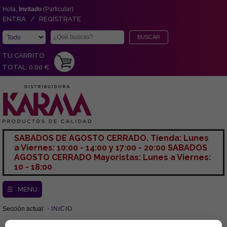
Hola,
Invitado
(Particular)
ENTRA / REGÍSTRATE
TU CARRITO
TOTAL: 0,00 €
SABADOS DE AGOSTO CERRADO. Tienda: Lunes
a Viernes: 10:00 - 14:00 y 17:00 - 20:00 SABADOS
AGOSTO CERRADO Mayoristas: Lunes a Viernes:
10 - 18:00
☰ MENU
Sección actual:
INICIO