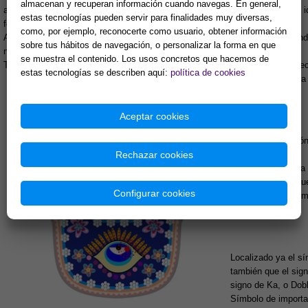
almacenan y recuperan información cuando navegas. En general,
adoraba como compañera de Baal-Hamon, el gran dios, y que los romanos iden
estas tecnologías pueden servir para finalidades muy diversas,
fecundidad, ocupó el corazón de los nuevos fenicios: Tanit.
como, por ejemplo, reconocerte como usuario, obtener información
Asimilada a Artemisa o Hera griega, Tanit, era como ellas diosa de la fecu
sobre tus hábitos de navegación, o personalizar la forma en que
nombre de Asherat.
se muestra el contenido. Los usos concretos que hacemos de
Tanit se representaba en las estelas con el disco del planeta Venus y el cre
estas tecnologías se describen aquí:
política de cookies
provisto de cabeza
Aceptar cookies
Otra representació
Rechazar cookies
sentido.
Como señora de la 
espinas de trigo qu
Configurar cookies
La mano y la palom
Localizado ya el s
también que el sig
signo de Ka, o Dobl
Símbolo de importac