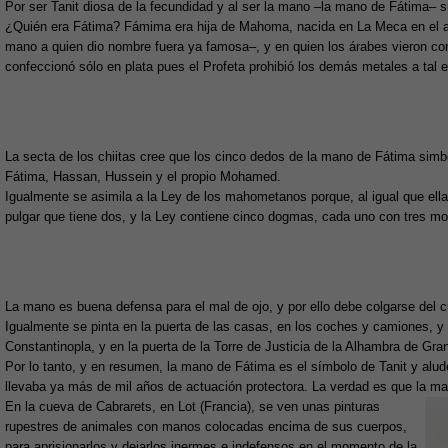
Por ser Tanit diosa de la fecundidad y al ser la mano –la mano de Fátima–
¿Quién era Fátima? Fámima era hija de Mahoma, nacida en La Meca en el a
mano a quien dio nombre fuera ya famosa–, y en quien los árabes vieron como
confeccionó sólo en plata pues el Profeta prohibió los demás metales a tal e
La secta de los chiitas cree que los cinco dedos de la mano de Fátima simbol
Fátima, Hassan, Hussein y el propio Mohamed.
Igualmente se asimila a la Ley de los mahometanos porque, al igual que ell
pulgar que tiene dos, y la Ley contiene cinco dogmas, cada uno con tres mo
La mano es buena defensa para el mal de ojo, y por ello debe colgarse del cu
Igualmente se pinta en la puerta de las casas, en los coches y camiones, y
Constantinopla, y en la puerta de la Torre de Justicia de la Alhambra de Gra
Por lo tanto, y en resumen, la mano de Fátima es el símbolo de Tanit y alude
llevaba ya más de mil años de actuación protectora. La verdad es que la m
En la cueva de Cabrarets, en Lot (Francia), se ven unas pinturas
rupestres de animales con manos colocadas encima de sus cuerpos,
para aprisionarlos y dejarlos inermes e indefensos en el momento de la