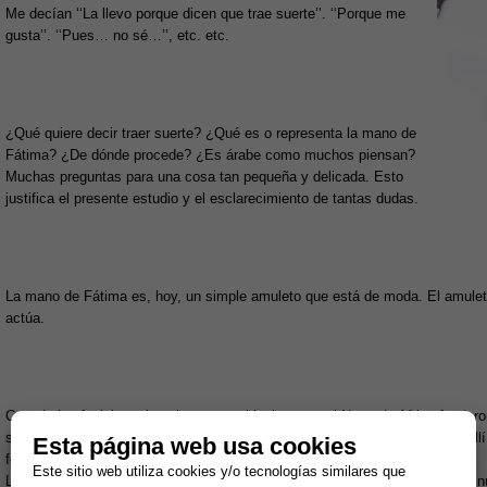
Me decían ‘‘La llevo porque dicen que trae suerte’’. ‘‘Porque me
gusta’’. ‘‘Pues… no sé…’’, etc. etc.
¿Qué quiere decir traer suerte? ¿Qué es o representa la mano de
Fátima? ¿De dónde procede? ¿Es árabe como muchos piensan?
Muchas preguntas para una cosa tan pequeña y delicada. Esto
justifica el presente estudio y el esclarecimiento de tantas dudas.
La mano de Fátima es, hoy, un simple amuleto que está de moda. El amuleto 
actúa.
Cuando los fenicios orientales se establecieron en el Norte de Africa fundar
sea, la Ciudad Nueva, que en nuestra lengua conocemos como Cartago. Allí flo
Esta página web usa cookies
fenicia, llamada, desde entontes cartaginesa.
Este sitio web utiliza cookies y/o tecnologías similares que
Los dioses de la madre patria se siguieron venerando en Cartago pero una nu