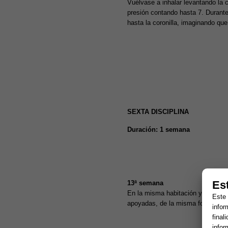
Vuélvase a inhalar levantando la c
presión contando hasta 7. Durante
hasta la coronilla, imaginando que
SEXTA DISCIPLINA
Duración: 1 semana
Es
13ª semana
En la misma habitación y durante
Este 
apoyadas, de la misma forma que en
infor
final
infor