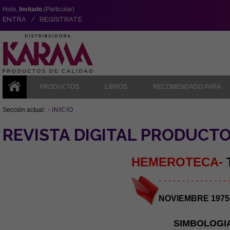
Hola,
Invitado
(Particular)
ENTRA / REGÍSTRATE
PRODUCTOS
LIBROS
RECOMENDADO PARA
Sección actual:
INICIO
REVISTA DIGITAL PRODUCT
HEMEROTECA-
- - - - - - - - - - - - - - - 
NOVIEMBRE 1975 –
SIMBOLOGI