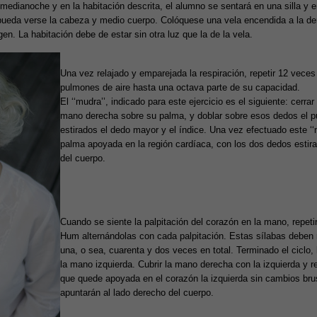
a medianoche y en la habitación descrita, el alumno se sentará en una silla y e
pueda verse la cabeza y medio cuerpo. Colóquese una vela encendida a la der
gen. La habitación debe de estar sin otra luz que la de la vela.
Una vez relajado y emparejada la respiración, repetir 12 veces e
pulmones de aire hasta una octava parte de su capacidad.
El ‘‘mudra’’, indicado para este ejercicio es el siguiente: cerr
mano derecha sobre su palma, y doblar sobre esos dedos el p
estirados el dedo mayor y el índice. Una vez efectuado este ‘
palma apoyada en la región cardíaca, con los dos dedos estira
del cuerpo.
Cuando se siente la palpitación del corazón en la mano, repet
Hum alternándolas con cada palpitación. Estas sílabas deben 
una, o sea, cuarenta y dos veces en total. Terminado el ciclo,
la mano izquierda. Cubrir la mano derecha con la izquierda y re
que quede apoyada en el corazón la izquierda sin cambios bru
apuntarán al lado derecho del cuerpo.