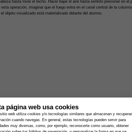
abeza hasta mirar el techo. Hacer bajar el aire hasta sentirlo presionar en el 
 esta operación, imaginar que el fuego entra en el canal central de la colum
 el objeto visualizado está materializado delante del alumno.
ta página web usa cookies
 la noche, con la luz apagada, el alumno debe tenderse en la cama sobre su 
sitio web utiliza cookies y/o tecnologías similares que almacenan y recupera
 la disciplina anterior, en el plexo solar.
mación cuando navegas. En general, estas tecnologías pueden servir para
idades muy diversas, como, por ejemplo, reconocerte como usuario, obtener
mación sobre tus hábitos de navegación, o personalizar la forma en que se