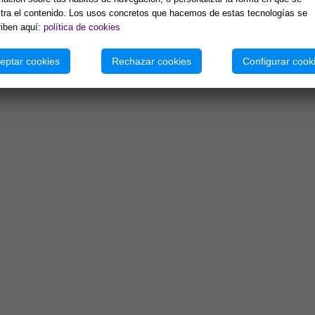
ra el contenido. Los usos concretos que hacemos de estas tecnologías se
iben aquí:
política de cookies
uerpo emparéjese la respiración como siempre, repitiendo 12 veces. Girarse so
e dobladas las rodillas, apoyar el brazo izquierdo sobre la pierna izquierda 
eptar cookies
Rechazar cookies
Configurar cook
respiratorio uniéndolo a la sílaba Om y proponiéndose mantener el estado de c