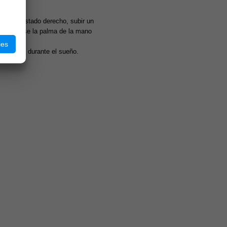
bre el costado derecho, subir un
y colóquese la palma de la mano
ies
onciencia durante el sueño.