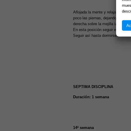
muest
descr
Aflojada la mente y relajado el c
poco las piernas, dejando levement
derecha sobre la mejilla izquierda.
Ac
En esta posición seguir el ritmo 
Seguir así hasta dormirse.
SEPTIMA DISCIPLINA
Duración: 1 semana
14ª semana