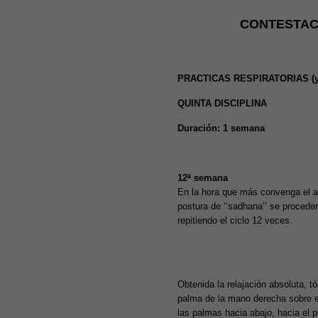
CONTESTACI
PRACTICAS RESPIRATORIAS (y 
QUINTA DISCIPLINA
Duración: 1 semana
12ª semana
En la hora que más convenga el al
postura de ‘‘sadhana’’ se proceder
repitiendo el ciclo 12 veces.
Obtenida la relajación absoluta, 
palma de la mano derecha sobre el
las palmas hacia abajo, hacia el p