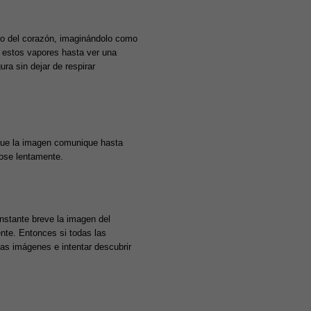
tro del corazón, imaginándolo como
o estos vapores hasta ver una
ra sin dejar de respirar
o que la imagen comunique hasta
dose lentamente.
instante breve la imagen del
nte. Entonces si todas las
stas imágenes e intentar descubrir