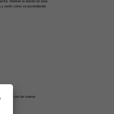
pecho. Retener el aliento en esta
na y sentir como va ascendiendo
espalda y con las manos
n