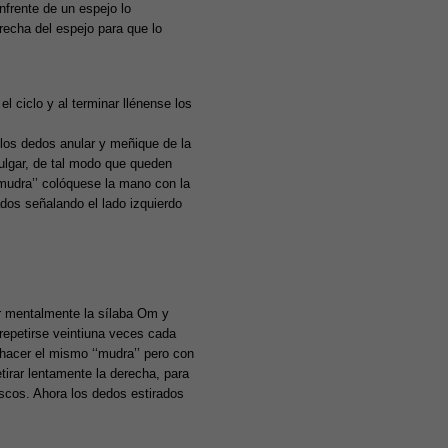
nfrente de un espejo lo
echa del espejo para que lo
l ciclo y al terminar llénense los
ar los dedos anular y meñique de la
ulgar, de tal modo que queden
‘mudra’’ colóquese la mano con la
dos señalando el lado izquierdo
ir mentalmente la sílaba Om y
repetirse veintiuna veces cada
 hacer el mismo ‘‘mudra’’ pero con
tirar lentamente la derecha, para
scos. Ahora los dedos estirados