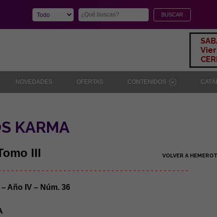
SAB
Vier
CERR
NOVEDADES
OFERTAS
CONTENIDOS
CAT
OS KARMA
Tomo III
VOLVER A HEMERO
- - - - - - - - - - - - - - - - - - - - - - - - - - - - - - - - - - - - - - - - - - - -
 Año IV – Núm. 36
A