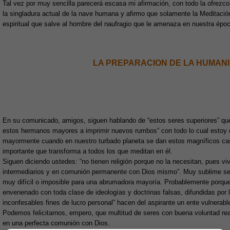
Tal vez por muy sencilla parecerá escasa mi afirmación, con todo la ofrez
la singladura actual de la nave humana y afirmo que solamente la Meditación
espiritual que salve al hombre del naufragio que le amenaza en nuestra épo
LA PREPARACION DE LA HUMANI
En su comunicado, amigos, siguen hablando de “estos seres superiores” que
estos hermanos mayores a imprimir nuevos rumbos” con todo lo cual estoy 
mayormente cuando en nuestro turbado planeta se dan estos magníficos caso
importante que transforma a todos los que meditan en él.
Siguen diciendo ustedes: “no tienen religión porque no la necesitan, pues vi
intermediarios y en comunión permanente con Dios mismo”. Muy sublime se
muy difícil o imposible para una abrumadora mayoría. Probablemente porqu
envenenado con toda clase de ideologías y doctrinas falsas, difundidas por 
inconfesables fines de lucro personal” hacen del aspirante un ente vulnerab
Podemos felicitarnos, empero, que multitud de seres con buena voluntad reali
en una perfecta comunión con Dios.