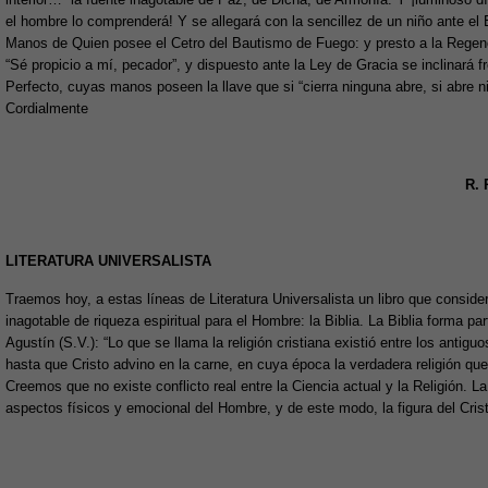
el hombre lo comprenderá! Y se allegará con la sencillez de un niño ante el E
Manos de Quien posee el Cetro del Bautismo de Fuego: y presto a la Regen
“Sé propicio a mí, pecador”, y dispuesto ante la Ley de Gracia se inclinará f
Perfecto, cuyas manos poseen la llave que si “cierra ninguna abre, si abre ni
Cordialmente
R.
LITERATURA UNIVERSALISTA
Traemos hoy, a estas líneas de Literatura Universalista un libro que consid
inagotable de riqueza espiritual para el Hombre: la Biblia. La Biblia forma p
Agustín (S.V.): “Lo que se llama la religión cristiana existió entre los anti
hasta que Cristo advino en la carne, en cuya época la verdadera religión qu
Creemos que no existe conflicto real entre la Ciencia actual y la Religión. L
aspectos físicos y emocional del Hombre, y de este modo, la figura del Cristo