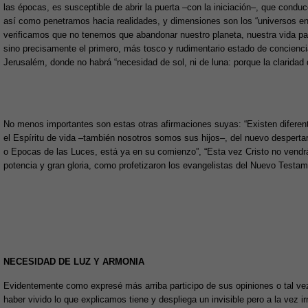
las épocas, es susceptible de abrir la puerta –con la iniciación–, que cond
así como penetramos hacia realidades, y dimensiones son los “universos e
verificamos que no tenemos que abandonar nuestro planeta, nuestra vida par
sino precisamente el primero, más tosco y rudimentario estado de concienc
Jerusalém, donde no habrá “necesidad de sol, ni de luna: porque la claridad d
No menos importantes son estas otras afirmaciones suyas: “Existen difere
el Espíritu de vida –también nosotros somos sus hijos–, del nuevo despertar
o Epocas de las Luces, está ya en su comienzo”, “Esta vez Cristo no vendr
potencia y gran gloria, como profetizaron los evangelistas del Nuevo Testame
NECESIDAD DE LUZ Y ARMONIA
Evidentemente como expresé más arriba participo de sus opiniones o tal vez 
haber vivido lo que explicamos tiene y despliega un invisible pero a la vez ir