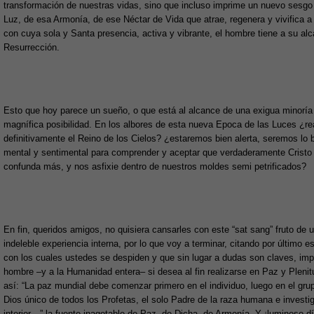
transformación de nuestras vidas, sino que incluso imprime un nuevo sesgo
Luz, de esa Armonía, de ese Néctar de Vida que atrae, regenera y vivifica a
con cuya sola y Santa presencia, activa y vibrante, el hombre tiene a su alc
Resurrección.
Esto que hoy parece un sueño, o que está al alcance de una exigua minoría
magnífica posibilidad. En los albores de esta nueva Epoca de las Luces ¿r
definitivamente el Reino de los Cielos? ¿estaremos bien alerta, seremos lo b
mental y sentimental para comprender y aceptar que verdaderamente Cristo es
confunda más, y nos asfixie dentro de nuestros moldes semi petrificados?
En fin, queridos amigos, no quisiera cansarles con este “sat sang” fruto de 
indeleble experiencia interna, por lo que voy a terminar, citando por último e
con los cuales ustedes se despiden y que sin lugar a dudas son claves, imp
hombre –y a la Humanidad entera– si desea al fin realizarse en Paz y Plenit
así: “La paz mundial debe comenzar primero en el individuo, luego en el gru
Dios único de todos los Profetas, el solo Padre de la raza humana e investi
interior…” la fuente inagotable de Paz, de Dicha, de Armonía. Y ¡luminoso d