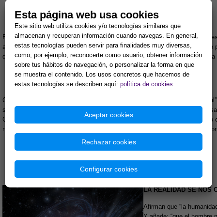
Esta página web usa cookies
Este sitio web utiliza cookies y/o tecnologías similares que
almacenan y recuperan información cuando navegas. En general,
En el lado interno del hombre, esto equivale, como mínimo, a lo que ustedes
estas tecnologías pueden servir para finalidades muy diversas,
alcanzar un estado superior como lo son algunos superhombres de nuestro p
como, por ejemplo, reconocerte como usuario, obtener información
que se refieren al estado de Gracia, Resurrección y Vida Eterna que ofrecía
sobre tus hábitos de navegación, o personalizar la forma en que
se muestra el contenido. Los usos concretos que hacemos de
estas tecnologías se describen aquí:
política de cookies
Continúan lamentando “que los terrícolas hemos perdido la Visión Espiritual”
supraconsciente”. ¡Con cuánta precisión se expresan! Pero no hay que desa
Aceptar cookies
Gracia que devuelve la vista al Tercer Ojo con lo cual al hombre le es dado 
nuestro Universo, recuperando la visión del Espíritu, acercándose a la inmo
Rechazar cookies
Configurar cookies
LA REALIDAD SE NOS 
Afirman que “la humanidad 
Y añade: “que el hombre n