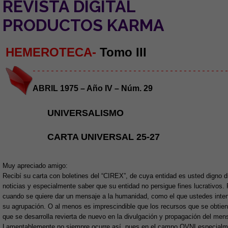
REVISTA DIGITAL
PRODUCTOS KARMA
HEMEROTECA-
Tomo III
- - - - - - - - - - - - - - - - - - - - - - - - - - - - - - - - - - - - - - - - - - -
ABRIL 1975 – Año IV – Núm. 29
UNIVERSALISMO
CARTA UNIVERSAL 25-27
Muy apreciado amigo:
Recibí su carta con boletines del “CIREX”, de cuya entidad es usted digno d
noticias y especialmente saber que su entidad no persigue fines lucrativos.
cuando se quiere dar un mensaje a la humanidad, como el que ustedes inten
su agrupación. O al menos es imprescindible que los recursos que se obtien
que se desarrolla revierta de nuevo en la divulgación y propagación del men
Lamentablemente no siempre ocurre así, pues en el campo OVNI especialm