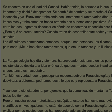
Se encontró en una ciudad del Canadá. Había tenido, la persona a la cual 
importante y decidió desaparecer. Se cambió de nombre y se marchó al Ca
indonesio y yo. Estuvimos trabajando conjuntamente durante varios días, 
impusimos y trabajamos en franca armonía con superaciones positivas. Sobr
entre los dos, logramos descubrir en dónde se encontraba escondido este 
¿Pero qué se creen ustedes? Cuando traten de desarrollar este poder y trate
ustedes!
Las dificultades comenzarán entonces, porque unas personas, les tildarán d
para nada. ¡Me lo han dicho tantas veces, que era un farsante y un ilusioni
La Parapsicología hoy día y siempre, ha provocado resistencia en las per
resistencia es debida a la idea errónea de que sus mentes queden invadid
circunstancia es inaceptable.
También es verdad, que la propaganda moderna sobre la Parapsicología y lo
desvirtuar, a deformar, podríamos decir, lo que es y representa la Parapsico
Y aunque la ciencia admite, por ejemplo, que la comunicación mental, la Tel
todos los tiempos.
Pero en nuestra época materialista y escéptica, esto se ha hecho más evid
científicos e investigadores, no están de acuerdo con la Parapsicología,
explicar por los medios que les han proporcionado las Universidades, se sie