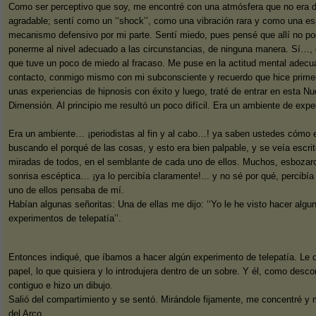
Como ser perceptivo que soy, me encontré con una atmósfera que no era
agradable; sentí como un ‘‘shock’’, como una vibración rara y como una e
mecanismo defensivo por mi parte. Sentí miedo, pues pensé que allí no po
ponerme al nivel adecuado a las circunstancias, de ninguna manera. Sí…, 
que tuve un poco de miedo al fracaso. Me puse en la actitud mental adec
contacto, conmigo mismo con mi subconsciente y recuerdo que hice prim
unas experiencias de hipnosis con éxito y luego, traté de entrar en esta N
Dimensión. Al principio me resultó un poco difícil. Era un ambiente de expe
Era un ambiente… ¡periodistas al fin y al cabo…! ya saben ustedes cómo
buscando el porqué de las cosas, y esto era bien palpable, y se veía escrit
miradas de todos, en el semblante de cada uno de ellos. Muchos, esbozar
sonrisa escéptica… ¡ya lo percibía claramente!... y no sé por qué, percibía
uno de ellos pensaba de mí.
Habían algunas señoritas: Una de ellas me dijo: ‘‘Yo le he visto hacer algu
experimentos de telepatía’’.
Entonces indiqué, que íbamos a hacer algún experimento de telepatía. Le di
papel, lo que quisiera y lo introdujera dentro de un sobre. Y él, como des
contiguo e hizo un dibujo.
Salió del compartimiento y se sentó. Mirándole fijamente, me concentré y 
del Arco.