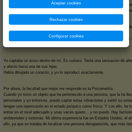
Aceptar cookies
que diera una cha
Asentí gustosam
Rechazar cookies
Era un hombre de
receptivo.
Configurar cookies
Me dijo: ‘‘Yo voy 
Y así lo hizo.
Yo captaba un aviso dentro de mí. Es curioso. Tenía una sensación de afec
y afecto hacia una de sus hijas.
Había dibujado un corazón, y yo lo reproducí exactamente.
Por ahora, la facultad que mejor me responde es la Psicometría.
Cuando yo tomo un objeto que ha pertenecido a una persona, que la ha ll
personales y yo entonces, puedo captar estas vibraciones y sentir su esta
tengan una repercusión en el estado psíquico como físico. Y con ello, he l
entrar en el nivel adecuado y unas veces quiero… y no puedo. Hay factores
ambientales y externas. Mi última experiencia fue en Estados Unidos, el a
ello, ya que se trataba de localizar una persona desaparecida, que más tard