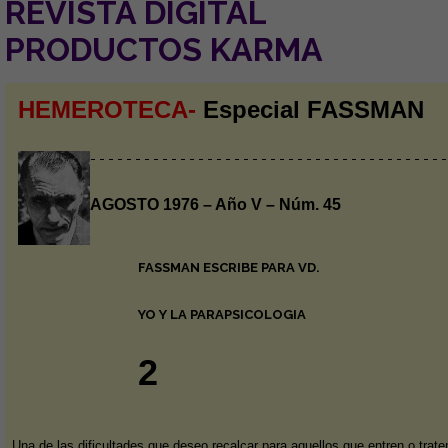
REVISTA DIGITAL
PRODUCTOS KARMA
HEMEROTECA-
Especial FASSMAN
- - - - - - - - - - - - - - - - - - - - - - - - - - - - - - - - - - - - - - - -
AGOSTO 1976 – Año V – Núm. 45
FASSMAN ESCRIBE PARA VD.
YO Y LA PARAPSICOLOGIA
2
Una de las dificultades que deseo recalcar para aquellos que entren o trate