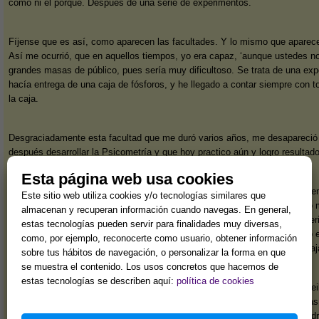
cómo ni el porqué. Después de una serie de experimentos.
Fíjense que es así, como aparecen las facultades. Y lo mismo que aparece
Así me ocurrió, que en aquellos tiempos, yo era capaz, ‘aunque ustedes no
grandes masas de público, pues sería muy dificultoso. Se trata de una ex
hacía entrega de una caja de fósforos, y he llegado a contar siempre con t
la caja.
Desgraciadamente esta facultad que me duró varios años, me desapareció 
después desarrollar la Psicometría y que hoy practico aún y logro resultad
Esta página web usa cookies
Recuerdo por eje
Este sitio web utiliza cookies y/o tecnologías similares que
di, con un grupo 
almacenan y recuperan información cuando navegas. En general,
de Asuntos Exteri
estas tecnologías pueden servir para finalidades muy diversas,
se había escrito 
como, por ejemplo, reconocerte como usuario, obtener información
dentro de una caj
sobre tus hábitos de navegación, o personalizar la forma en que
se muestra el contenido. Los usos concretos que hacemos de
estas tecnologías se describen aquí:
política de cookies
El mismo Sr. Are
Por aquellos días
Waschard, catedrá