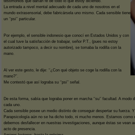
testimonios que darían fe de todo lo que estoy diciendo.
La entrada a nivel mental adecuado de cada uno de nosotros en el
mundo extrasensorial, debe fabricársela uno mismo. Cada sensible tiene
un ‘‘psi’’ particular.
Por ejemplo, el sensible indonesio que conocí en Estados Unidos y con
el cual tuve la satisfacción de trabajar, señor P.T., (pues no estoy
autorizado tampoco, a decir su nombre), se tomaba la rodilla con la
mano.
Al ver este gesto, le dije: ‘‘¿Con qué objeto se coge la rodilla con la
mano?’’.
Me contestó que así lograba su ‘‘psi’’ señal.
De esta forma, sabía que lograba poner en marcha ‘‘su’’ facultad. A modo 
cada uno.
Cada sensible posee un medio distinto de conseguir despertar su fuerza. Y
Parapsicología aún no se ha dicho todo, ni mucho menos. Estamos como qui
debemos desfallecer en nuestras investigaciones, aunque éstas se vean a
acto de presencia.
Amigos lectores, hasta la próxima.