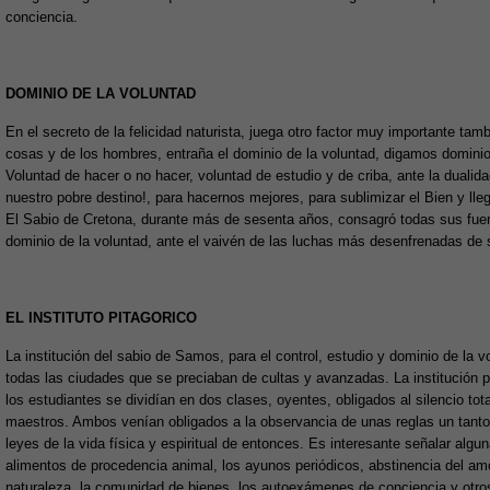
conciencia.
DOMINIO DE LA VOLUNTAD
En el secreto de la felicidad naturista, juega otro factor muy importante ta
cosas y de los hombres, entraña el dominio de la voluntad, digamos dominio
Voluntad de hacer o no hacer, voluntad de estudio y de criba, ante la dualid
nuestro pobre destino!, para hacernos mejores, para sublimizar el Bien y llega
El Sabio de Cretona, durante más de sesenta años, consagró todas sus fue
dominio de la voluntad, ante el vaivén de las luchas más desenfrenadas de 
EL INSTITUTO PITAGORICO
La institución del sabio de Samos, para el control, estudio y dominio de la v
todas las ciudades que se preciaban de cultas y avanzadas. La institución p
los estudiantes se dividían en dos clases, oyentes, obligados al silencio tot
maestros. Ambos venían obligados a la observancia de unas reglas un tanto
leyes de la vida física y espiritual de entonces. Es interesante señalar algun
alimentos de procedencia animal, los ayunos periódicos, abstinencia del amor 
naturaleza, la comunidad de bienes, los autoexámenes de conciencia y otro