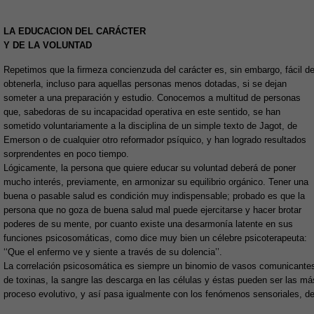
LA EDUCACION DEL CARÁCTER
Y DE LA VOLUNTAD
Repetimos que la firmeza concienzuda del carácter es, sin embargo, fácil d
obtenerla, incluso para aquellas personas menos dotadas, si se dejan
someter a una preparación y estudio. Conocemos a multitud de personas
que, sabedoras de su incapacidad operativa en este sentido, se han
sometido voluntariamente a la disciplina de un simple texto de Jagot, de
Emerson o de cualquier otro reformador psíquico, y han logrado resultados
sorprendentes en poco tiempo.
Lógicamente, la persona que quiere educar su voluntad deberá de poner
mucho interés, previamente, en armonizar su equilibrio orgánico. Tener una
buena o pasable salud es condición muy indispensable; probado es que la
persona que no goza de buena salud mal puede ejercitarse y hacer brotar
poderes de su mente, por cuanto existe una desarmonía latente en sus
funciones psicosomáticas, como dice muy bien un célebre psicoterapeuta:
‘‘Que el enfermo ve y siente a través de su dolencia’’.
La correlación psicosomática es siempre un binomio de vasos comunicantes,
de toxinas, la sangre las descarga en las células y éstas pueden ser las má
proceso evolutivo, y así pasa igualmente con los fenómenos sensoriales, 