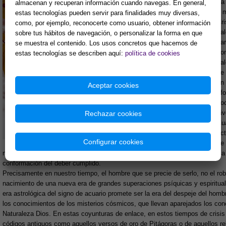
Ya 
almacenan y recuperan información cuando navegas. En general,
ti 
estas tecnologías pueden servir para finalidades muy diversas,
Cri
como, por ejemplo, reconocerte como usuario, obtener información
val
sobre tus hábitos de navegación, o personalizar la forma en que
par
se muestra el contenido. Los usos concretos que hacemos de
co
estas tecnologías se describen aquí:
política de cookies
va
de 
en
Aceptar cookies
afo
so
viv
Rechazar cookies
Cua
ac
Configurar cookies
de 
nuestros hermanos y ante la evolución de la humanidad, entonces se busca
conformación del deber cumplido.
Precisamente en nuestro tiempo, el hombre que se precie de serlo, no el rob
nacimiento de una nueva era de grandes superaciones psíquicas y espiritua
era astrológica del signo de acuario promete ser la era del despeje del ho
los conocimientos de los misterios cósmicos, que llevan aparejados los con
Naturaleza Dios. En estas coyunturas de enlace, en estos tiempos de crisis
códigos antiguos como aquellos versos de oro de Pitágoras o de aquellos rel