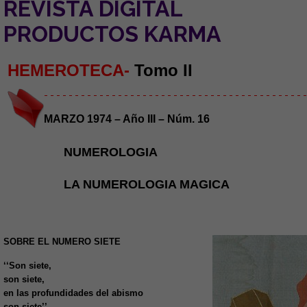
REVISTA DIGITAL
PRODUCTOS KARMA
HEMEROTECA-
Tomo II
- - - - - - - - - - - - - - - - - - - - - - - - - - - - - - - - - - - - - - - - - - -
MARZO 1974 – Año III – Núm. 16
NUMEROLOGIA
LA NUMEROLOGIA MAGICA
SOBRE EL NUMERO SIETE
‘‘Son siete,
son siete,
en las profundidades del abismo
son siete’’