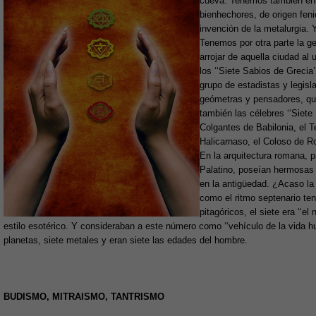
cueva. Tenemos también en l
bienhechores, de origen feni
invención de la metalurgia.
Tenemos por otra parte la g
arrojar de aquella ciudad al 
los ‘‘Siete Sabios de Grecia
grupo de estadistas y legisl
geómetras y pensadores, qu
también las célebres ‘‘Siete
Colgantes de Babilonia, el 
Halicarnaso, el Coloso de Ro
En la arquitectura romana, p
Palatino, poseían hermosas 
en la antigüedad. ¿Acaso la
como el ritmo septenario te
pitagóricos, el siete era ‘‘
estilo esotérico. Y consideraban a este número como ‘‘vehículo de la vida h
planetas, siete metales y eran siete las edades del hombre.
BUDISMO, MITRAISMO, TANTRISMO