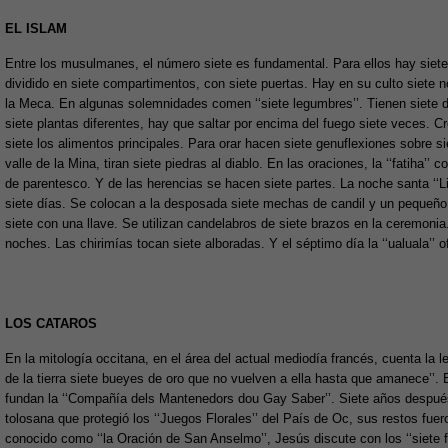
EL ISLAM
Entre los musulmanes, el número siete es fundamental. Para ellos hay siete c
dividido en siete compartimentos, con siete puertas. Hay en su culto siete 
la Meca. En algunas solemnidades comen ‘‘siete legumbres’’. Tienen siete 
siete plantas diferentes, hay que saltar por encima del fuego siete veces. 
siete los alimentos principales. Para orar hacen siete genuflexiones sobre si
valle de la Mina, tiran siete piedras al diablo. En las oraciones, la ‘‘fatiha’
de parentesco. Y de las herencias se hacen siete partes. La noche santa ‘‘Li
siete días. Se colocan a la desposada siete mechas de candil y un pequeño 
siete con una llave. Se utilizan candelabros de siete brazos en la ceremoni
noches. Las chirimías tocan siete alboradas. Y el séptimo día la ‘‘ualuala’’
LOS CATAROS
En la mitología occitana, en el área del actual mediodía francés, cuenta la 
de la tierra siete bueyes de oro que no vuelven a ella hasta que amanece’’.
fundan la ‘‘Compañía dels Mantenedors dou Gay Saber’’. Siete años despué
tolosana que protegió los ‘‘Juegos Florales’’ del País de Oc, sus restos fuer
conocido como ‘‘la Oración de San Anselmo’’, Jesús discute con los ‘‘siete fe