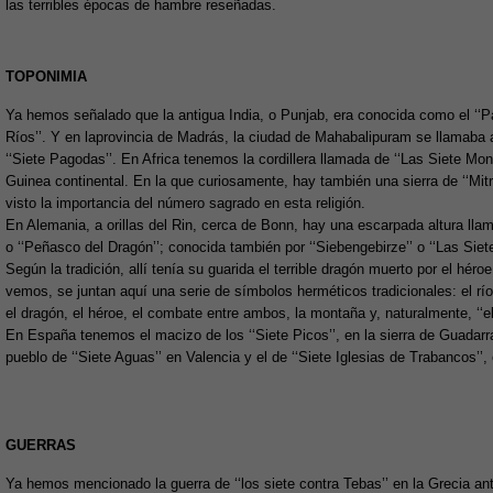
las terribles épocas de hambre reseñadas.
TOPONIMIA
Ya hemos señalado que la antigua India, o Punjab, era conocida como el ‘‘P
Ríos’’. Y en laprovincia de Madrás, la ciudad de Mahabalipuram se llamaba
‘‘Siete Pagodas’’. En Africa tenemos la cordillera llamada de ‘‘Las Siete Mon
Guinea continental. En la que curiosamente, hay también una sierra de ‘‘Mit
visto la importancia del número sagrado en esta religión.
En Alemania, a orillas del Rin, cerca de Bonn, hay una escarpada altura llam
o ‘‘Peñasco del Dragón’’; conocida también por ‘‘Siebengebirze’’ o ‘‘Las Siet
Según la tradición, allí tenía su guarida el terrible dragón muerto por el héro
vemos, se juntan aquí una serie de símbolos herméticos tradicionales: el río,
el dragón, el héroe, el combate entre ambos, la montaña y, naturalmente, ‘‘el
En España tenemos el macizo de los ‘‘Siete Picos’’, en la sierra de Guadar
pueblo de ‘‘Siete Aguas’’ en Valencia y el de ‘‘Siete Iglesias de Trabancos’’, 
GUERRAS
Ya hemos mencionado la guerra de ‘‘los siete contra Tebas’’ en la Grecia ant