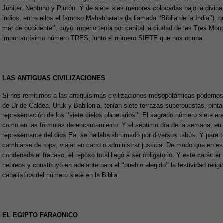
Júpiter, Neptuno y Plutón. Y de siete islas menores colocadas bajo la divin
indios, entre ellos el famoso Mahabharata (la llamada ‘‘Biblia de la India’’), 
mar de occidente’’, cuyo imperio tenía por capital la ciudad de las Tres Mon
importantísimo número TRES, junto el número SIETE que nos ocupa.
LAS ANTIGUAS CIVILIZACIONES
Si nos remitimos a las antiquísimas civilizaciones mesopotámicas podemos ob
de Ur de Caldea, Uruk y Babilonia, tenían siete terrazas superpuestas, pinta
representación de los ‘‘siete cielos planetarios’’. El sagrado número siete e
como en las fórmulas de encantamiento. Y el séptimo día de la semana, en l
representante del dios Ea, se hallaba abrumado por diversos tabús. Y para t
cambiarse de ropa, viajar en carro o administrar justicia. De modo que en e
condenada al fracaso, el reposo total llegó a ser obligatorio. Y este carácter 
hebreos y constituyó en adelante para el ‘‘pueblo elegido’’ la festividad rel
cabalística del número siete en la Biblia.
EL EGIPTO FARAONICO