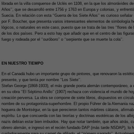
librada en la villa conquense de Uclés en 1108, en la que los almorávides de
Años’’, que se desarrolló entre 1756 y 1763 en Europa y colonias, y enfrentó
Suecia. En relación con esta ‘‘Guerra de los Siete Años’’ es curioso señala
por F. Boucher, que presenta varios interesantes elementos de simbología
lógicos, o naturales en este caso, puesto que se trata de las tres ‘‘flores de 
de los dos países. Pero a esto hay que añadir que en el centro de las figura
fuego y rodeada por el ‘‘ouróboro’’ o ‘‘serpiente que se muerte la cola’’.
EN NUESTRO TIEMPO
En el Canadá hubo un importante grupo de pintores, que renovaron la estética 
presente, y que tenía por nombre ‘‘Los Siete’’.
Stefan George (1868-1933), el más grande poeta alemán contemporáneo, a qu
en su obra ‘‘El Séptimo Anillo’’ (1907) rechaza con violencia el mundo de ho
creación perversa. La obra se compone de siete libros, dispuestos en círculo s
nombre de su protagonista-superhombre. El propio Führer de la Alemania na
hoguera de Montségur, en la que perecieron tantos mártires cátaros, afirm
espíritu. Lo que concuerda con las teorías y doctrinas esotéricas de los alb
nazis debían estar bien imbuidos. Hay que notar también, que años atrás, cua
obrero alemán, e ingresó en el recién fundado DAP (más tarde NSDAP), lo h
cuidadosamente para su carnet de afiliado, el ‘‘número sagrado’’. Actualme