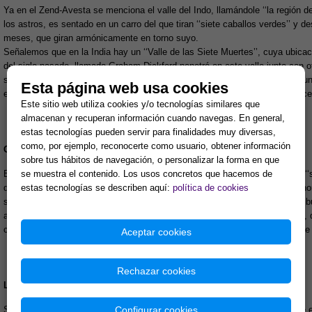
Ya en el Zend-Avesta se menciona el valle del Indo, llamándole ‘‘la región de 
los astros, es sentado en un carro del que tiran ‘‘siete caballos verdes’’ y d
meses, que giran armónicamente en torno suyo.
Señalemos que en la India hay un ‘‘Valle de las Siete Muertes’’, cuya ubica
del siglo pasado, llamado Graham Dickford penetró en este valle junto con o
superviviente de la fatídica expedición. Y murió poco después tras relatar u
Esta página web usa cookies
en el terrible valle en 1906 y en 1911, tuvieron igualmente un fatal desenlace
Este sitio web utiliza cookies y/o tecnologías similares que
almacenan y recuperan información cuando navegas. En general,
estas tecnologías pueden servir para finalidades muy diversas,
como, por ejemplo, reconocerte como usuario, obtener información
OTROS PUEBLOS
sobre tus hábitos de navegación, o personalizar la forma en que
se muestra el contenido. Los usos concretos que hacemos de
Entre los ‘‘karens’’ de Birmania existe la creencia en que el hombre posee ‘‘
estas tecnologías se describen aquí:
política de cookies
del cielo y de la Tierra en el ‘‘séptimo día de la semana’’. Entre los indios 
siempre ‘‘siete clanes’’. Los Dakota se organizaban también en siete subtribu
abakan’’ creían que en el centro de la Tierra existía un Gran Arbol Sagrado,
chamanes ‘‘ostiakos vasjugan’’, el Arbol Cósmico tiene, como el cielo, siete
Aceptar cookies
Rechazar cookies
LA BIBLIA Y EL CRISTIANISMO
Configurar cookies
Son sorprendentemente numerosas las veces que aparece el número siete en