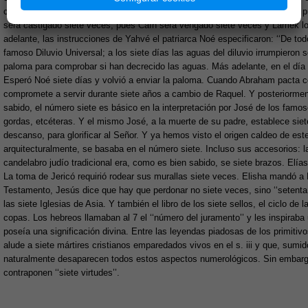
creó el mundo en siete días. Después, tras el asesinato de Abel, el Señor 
será castigado siete veces, pues Caín será vengado siete veces y Lamek lo
adelante, las instrucciones de Yahvé el patriarca Noé especificaron: ‘‘De tod
famoso Diluvio Universal; a los siete días las aguas del diluvio irrumpieron 
paloma para comprobar si han decrecido las aguas. Más adelante, en el día 
Esperó Noé siete días y volvió a enviar la paloma. Cuando Abraham pacta c
compromete a servir durante siete años a cambio de Raquel. Y posteriormen
sabido, el número siete es básico en la interpretación por José de los famo
gordas, etcéteras. Y el mismo José, a la muerte de su padre, establece siet
descanso, para glorificar al Señor. Y ya hemos visto el origen caldeo de e
arquitecturalmente, se basaba en el número siete. Incluso sus accesorios: l
candelabro judío tradicional era, como es bien sabido, se siete brazos. Elí
La toma de Jericó requirió rodear sus murallas siete veces. Elisha mandó a
Testamento, Jesús dice que hay que perdonar no siete veces, sino ‘‘setenta 
las siete Iglesias de Asia. Y también el libro de los siete sellos, el ciclo de l
copas. Los hebreos llamaban al 7 el ‘‘número del juramento’’ y les inspirab
poseía una significación divina. Entre las leyendas piadosas de los primitivo
alude a siete mártires cristianos emparedados vivos en el s. iii y que, sumid
naturalmente desaparecen todos estos aspectos numerológicos. Sin embargo,
contraponen ‘‘siete virtudes’’.