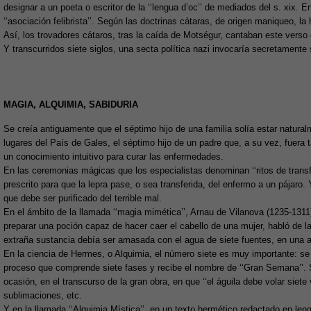
designar a un poeta o escritor de la ‘‘lengua d’oc’’ de mediados del s. xix.
‘‘asociación felibrista’’. Según las doctrinas cátaras, de origen maniqueo, la
Así, los trovadores cátaros, tras la caída de Motségur, cantaban este verso de
Y transcurridos siete siglos, una secta política nazi invocaría secretamente
MAGIA, ALQUIMIA, SABIDURIA
Se creía antiguamente que el séptimo hijo de una familia solía estar natur
lugares del País de Gales, el séptimo hijo de un padre que, a su vez, fuera
un conocimiento intuitivo para curar las enfermedades.
En las ceremonias mágicas que los especialistas denominan ‘‘ritos de transfere
prescrito para que la lepra pase, o sea transferida, del enfermo a un pájaro
que debe ser purificado del terrible mal.
En el ámbito de la llamada ‘‘magia mimética’’, Arnau de Vilanova (1235-1311
preparar una poción capaz de hacer caer el cabello de una mujer, habló de l
extraña sustancia debía ser amasada con el agua de siete fuentes, en una a
En la ciencia de Hermes, o Alquimia, el número siete es muy importante: se 
proceso que comprende siete fases y recibe el nombre de ‘‘Gran Semana’’. Se 
ocasión, en el transcurso de la gran obra, en que ‘‘el águila debe volar siete 
sublimaciones, etc.
Y en la llamada ‘‘Alquimia Mística’’, en un texto hermético redactado en len