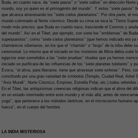
Buda, en cuanto nace, da ‘‘siete pasos’’ o ‘‘siete saltos’’ en dirección Nort
mundo, soy yo quien es el primogénito del mundo’’. Y estos ‘‘siete pasos’’
que alcanza atravesando los ‘‘siete cielos planetarios’’. Por otra parte, el 
mundo culminado al Norte cósmico. Desde su cima se toca la ‘‘Tierra Suprem
modo más preciso, que Buda en cuanto nace, trasciende el Cosmos y anula el
del mundo’’. Así en el Tibet, por ejemplo, son siete los ‘‘emblemas’’ de Bud
superpuestos’’, como ‘‘siete cielos planetarios’’ (que hemos indicado era ya 
chamánicos siberianos, en los que el ‘‘chamán’’ o ‘‘brujo’’ de la tribu debe s
ceremonial. Lo mismo que el iniciado en los misterios de Mitra debía subir los
egipcios eran sometidos a las ‘‘siete pruebas’’ rituales que ya hemos menciona
iniciado se purificara de las influencias de los ‘‘siete planetas tutelares’’ 
Evoca, ‘‘el alma, para liberarse, tiene que atravesar siete esferas’’. Pero, 
constituido por una gran variedad de símbolos (Templo, Ciudad Real, Arbol Sa
‘‘Axis Mundi’’, Norte Cósmico, Empíreo, Estrella Polar, etc.) todos referidos 
En el Tibet, las antiquísimas creencias religiosas indican que el alma del di
en un estado intermedio entre este mundo y el más allá, antes de reencarnar
yoga’’, que pertenece a los métodos tántricos, en el microcosmo humano apare
fuerza’’, en el cuerpo del hombre.
LA INDIA MISTERIOSA