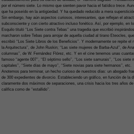
por el número siete. Lo mismo que sienten pavor hacia el fatídico trece. Aun
que ha poseído en la antigüedad. Y ha quedado reducido a mera superstición
Sin embargo, hay aún aspectos curiosos, interesantes, que reflejan el atrac
subconsciente y con cierto atractivo incluso fonético. Así, por ejemplo, en l
Esquilo tituló ‘‘Los Siete contra Tebas’’ una tragedia que escribió inspiránd
marcharon sobre Tebas para arrojar de aquella ciudad al tirano Eteocles, q
escribió ‘‘Los Siete Libros de los Beneficios’’. Y modernamente se repite el 
la Arquitectura’’, de John Ruskin; ‘‘Las siete mujeres de Barba-Azul’’, de Ana
columnas’’, de W. Fernández Flórez, etc. Y en el cine tenemos unas cuantas p
famoso ‘‘agente 007’’, ‘‘El séptimo sello’’, ‘‘Los siete samurais’’, ‘‘Los siete
capitales’’, ‘‘Siete días de mayo’’, ‘‘Siete novias para siete hermanos’’, etc.
Anotemos para terminar, un hecho curioso de nuestros días: un abogado fran
de 300 expedientes de divorcio. Estableciendo un gráfico, en función de l
claramente dos máximos de separaciones, una crisis hacia los tres años de 
califica como de ‘‘estallido’’.