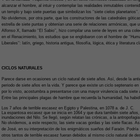
alcanzar el hombre, al intuir y contemplar las realidades inmutables contenid
un templo y bajo siete puertas que simbolizan los ‘‘siete cielos planetarios’’.
No olvidemos, por otra parte, que los constructores de las catedrales gótic
estrella de siete puntas y obtenían una serie de relaciones armónicas, que utili
Alfonso X, llamado ‘‘El Sabio’’, hizo compilar una serie de leyes en una cole
en el Renacimiento, los estudios que se englobaron con el hombre de ‘‘Huma
Liberales’’: latín, griego, historia antigua, filosofía, lógica, ética y literatura c
CICLOS NATURALES
Parece darse en ocasiones un ciclo natural de siete años. Así, desde la ant
periodo de siete años en la vida. Y parece que existe un ciclo septenario en
por lo visto, acostumbra a presentarse con una mayor virulencia cada siete 
Entre las principales plagas de hambre que recuerda la humanidad, ha habi
Los 7 años de terrible escasez en Egipto y Palestina, en 1078 a. de J. C.
La espantosa escasez que se inicia en 1064 y que dura también siete años, 
inundaciones del Nilo. Se llegó, según relatan las crónicas, a la antropofagia
No olvidemos, a este respecto, las siete vacas gordas y las siete flacas. Así
de José, en su interpretación de los enigmáticos sueños del Faraón. Podría
otros tantos de terrible escasez fueran debidos al mismo ciclo natural de de