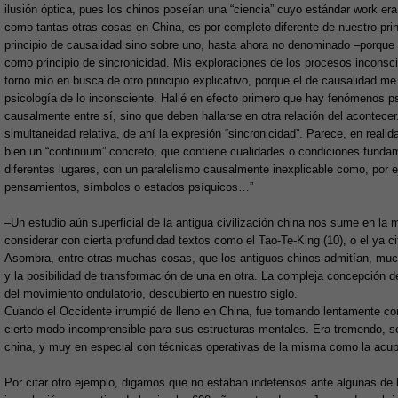
ilusión óptica, pues los chinos poseían una “ciencia” cuyo estándar work era 
como tantas otras cosas en China, es por completo diferente de nuestro princi
principio de causalidad sino sobre uno, hasta ahora no denominado –porque 
como principio de sincronicidad. Mis exploraciones de los procesos incons
torno mío en busca de otro principio explicativo, porque el de causalidad me
psicología de lo inconsciente. Hallé en efecto primero que hay fenómenos ps
causalmente entre sí, sino que deben hallarse en otra relación del acontece
simultaneidad relativa, de ahí la expresión “sincronicidad”. Parece, en real
bien un “continuum” concreto, que contiene cualidades o condiciones fundam
diferentes lugares, con un paralelismo causalmente inexplicable como, por 
pensamientos, símbolos o estados psíquicos…”
–Un estudio aún superficial de la antigua civilización china nos sume en l
considerar con cierta profundidad textos como el Tao-Te-King (10), o el ya ci
Asombra, entre otras muchas cosas, que los antiguos chinos admitían, muchos
y la posibilidad de transformación de una en otra. La compleja concepción d
del movimiento ondulatorio, descubierto en nuestro siglo.
Cuando el Occidente irrumpió de lleno en China, fue tomando lentamente con
cierto modo incomprensible para sus estructuras mentales. Era tremendo, sob
china, y muy en especial con técnicas operativas de la misma como la acup
Por citar otro ejemplo, digamos que no estaban indefensos ante algunas d