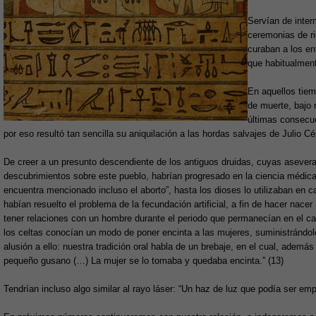
Servían de inter
ceremonias de ri
curaban a los e
que habitualment
En aquellos tiem
de muerte, bajo n
últimas consecue
por eso resultó tan sencilla su aniquilación a las hordas salvajes de Julio Cé
De creer a un presunto descendiente de los antiguos druidas, cuyas asever
descubrimientos sobre este pueblo, habrían progresado en la ciencia médica
encuentra mencionado incluso el aborto”, hasta los dioses lo utilizaban en c
habían resuelto el problema de la fecundación artificial, a fin de hacer nace
tener relaciones con un hombre durante el periodo que permanecían en el c
los celtas conocían un modo de poner encinta a las mujeres, suministrándoles
alusión a ello: nuestra tradición oral habla de un brebaje, en el cual, adem
pequeño gusano (…) La mujer se lo tomaba y quedaba encinta.” (13)
Tendrían incluso algo similar al rayo láser: “Un haz de luz que podía ser em