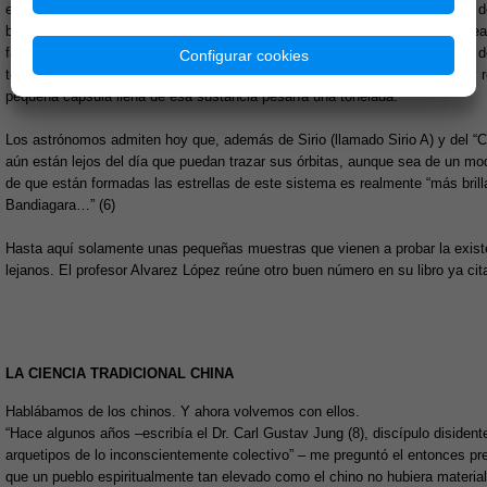
en Montpellier– no son más precisos. En 1862, Clark descubrió un satélite de
bautizó con el nombre de “Compañero”, pero aun cuando éste se encuentrea
favorable para nosotros, no es posible contemplarlo más que con la ayuda d
Configurar cookies
telescopio. La densidad del Compañero se ha calculado hace unos años, y r
pequeña cápsula llena de esa sustancia pesaría una tonelada.
Los astrónomos admiten hoy que, además de Sirio (llamado Sirio A) y del “Com
aún están lejos del día que puedan trazar sus órbitas, aunque sea de un m
de que están formadas las estrellas de este sistema es realmente “más brillan
Bandiagara…” (6)
Hasta aquí solamente unas pequeñas muestras que vienen a probar la exist
lejanos. El profesor Alvarez López reúne otro buen número en su libro ya cita
LA CIENCIA TRADICIONAL CHINA
Hablábamos de los chinos. Y ahora volvemos con ellos.
“Hace algunos años –escribía el Dr. Carl Gustav Jung (8), discípulo diside
arquetipos de lo inconscientemente colectivo” – me preguntó el entonces pre
que un pueblo espiritualmente tan elevado como el chino no hubiera materia