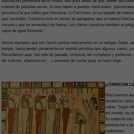
inoculación preventiva de la viruela, 600 años antes de que Jenner descubr
materia de pústulas secas, la mezclaban a plantas medicinales, pulverizaban e
persona a la que había que inmunizar. Li-Che-tchen, en su tratado de materi
que vacunaba. Consistía éste en larvas de garrapatas que se habían hincha
vacuna y que se amasaba con harina. Los chinos conocían también el peligr
vapor de agua hirviendo.”
Vemos ejemplos que nos hacen pensar nuevamente en un antiguo Saber, que
tiempo, hasta perder plenamente su sentido primitivo que algunos casos, 
Recordamos aquí, tan sólo de pasada, sistemas tan complejos y perfectos c
del sufismo, shamanismo… y paremos de contar pues se haría largo.
¿CONOCIAN LO
Otra muestra aso
romana la casta 
celtas. Según Ma
del mundo, no una
Su tradición era
pertenecían a la 
tradiciones.