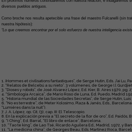
En próximos números continuaremos con nuestra relación, e indagaremos sob
diversos pueblos antiguos.
Como broche nos resulta apetecible una frase del maestro Fulcanelli (sin tr
nuestra hipótesis):
“Lo que creemos encontrar por el solo esfuerzo de nuestra inteligencia exist
1. ¡Hommes et civilisations fantastiques”, de Serge Hutin, Eds. J’ai Lu, Par
2. “Relatos de Belcebú a su nieto”. 3 volúmenes, de George I.l Gurdjief
3. “Dioses y robots”, de José Alvarez López, Ed. Kier, B. Aires 1970, pg. 2
4. “Simbología Arcaica”, de Mario Roso de Luna, Ed. Puedo, Madrid 192
5. “Historia mundial de las Sociedades Secretas”, de Serge Hutin, Luis d
6. “No es terrestre”, de Meter Kolosimo, Plaza & Janés, Eds., Barcelona,
“Lumiéres dans la nuit”).
7. J. A. López, op. Cit. (3), cap. III: El Telescopio.
8. En la explicación previa a “El secreto de la flor de oro”, Ed. Paidós, B.
9. “I Ching”, Ed. Barral, “El libro de enlace”, Barcelona.
10. “Tao te king”, de Lao Tsé, Ricardo Aguilera Ed., Madrid, 1972, y Bar
11. “La medicina china”, de Georges Beau, Eds. Martínez Roca, Barcel