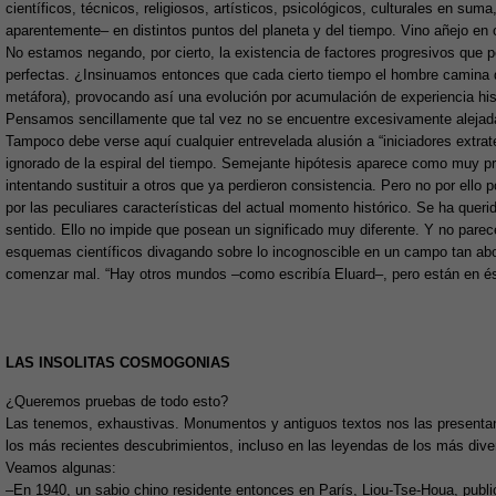
científicos, técnicos, religiosos, artísticos, psicológicos, culturales en su
aparentemente– en distintos puntos del planeta y del tiempo. Vino añejo en
No estamos negando, por cierto, la existencia de factores progresivos que
perfectas. ¿Insinuamos entonces que cada cierto tiempo el hombre camina d
metáfora), provocando así una evolución por acumulación de experiencia hi
Pensamos sencillamente que tal vez no se encuentre excesivamente alejada 
Tampoco debe verse aquí cualquier entrevelada alusión a “iniciadores extrate
ignorado de la espiral del tiempo. Semejante hipótesis aparece como muy pr
intentando sustituir a otros que ya perdieron consistencia. Pero no por ello
por las peculiares características del actual momento histórico. Se ha queri
sentido. Ello no impide que posean un significado muy diferente. Y no parece
esquemas científicos divagando sobre lo incognoscible en un campo tan ab
comenzar mal. “Hay otros mundos –como escribía Eluard–, pero están en és
LAS INSOLITAS COSMOGONIAS
¿Queremos pruebas de todo esto?
Las tenemos, exhaustivas. Monumentos y antiguos textos nos las presentan. 
los más recientes descubrimientos, incluso en las leyendas de los más diver
Veamos algunas:
–En 1940, un sabio chino residente entonces en París, Liou-Tse-Houa, public