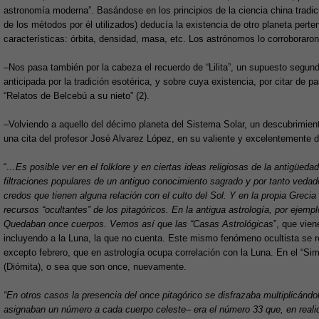
astronomía moderna”. Basándose en los principios de la ciencia china tradici
de los métodos por él utilizados) deducía la existencia de otro planeta perte
características: órbita, densidad, masa, etc. Los astrónomos lo corroboraro
–Nos pasa también por la cabeza el recuerdo de “Lilita”, un supuesto segundo 
anticipada por la tradición esotérica, y sobre cuya existencia, por citar de 
“Relatos de Belcebú a su nieto” (2).
–Volviendo a aquello del décimo planeta del Sistema Solar, un descubrimien
una cita del profesor José Alvarez López, en su valiente y excelentemente 
“
…Es posible ver en el folklore y en ciertas ideas religiosas de la antigüeda
filtraciones populares de un antiguo conocimiento sagrado y por tanto ved
credos que tienen alguna relación con el culto del Sol. Y en la propia Grec
recursos “ocultantes” de los pitagóricos. En la antigua astrología, por ejem
Quedaban once cuerpos. Vemos así que las “Casas Astrológicas
”, que vie
incluyendo a la Luna, la que no cuenta. Este mismo fenómeno ocultista se r
excepto febrero, que en astrología ocupa correlación con la Luna. En el “Si
(Diómita), o sea que son once, nuevamente.
“En otros casos la presencia del once pitagórico se disfrazaba multiplicándol
asignaban un número a cada cuerpo celeste– era el número 33 que, en realida