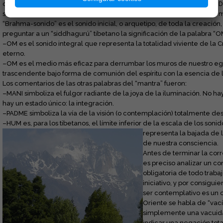
consiguiente, para todo el Oriente, la palabra “OM” es el símbolo de D
se revela valedera cuando meditamos las relaciones Dios-universo ma
“Brahma-sonido” es el sonido inicial, o arquetipo, de toda la creación
preguntar a un “siddhagurú” tibetano la significación de la palabra “O
–OM es el sonido integral que representa la totalidad viviente de la Cre
eterno.
–OM es el medio más eficaz para derrumbar los muros de nuestro eg
trascendente bajo forma de comunión del espíritu con la esencia de 
Los comentarios de las otras palabras del “mantra” fueron:
–MANI simboliza el fulgor radiante de la joya de la iluminación. No ha
hay un estado único: la integración.
–PADME simboliza la vía de la visión (o contemplación) totalmente des
–HUM es, para los tibetanos, el límite inferior de la escala de los soni
representa la bajada de 
de nuestra consciencia.
Antes de terminar la corr
es preciso analizar un c
obligatoria de todo traba
iniciativo, y por consig
ser contemplativo es un 
Oriente se habla de “vací
simplemente una vacuidad
indicar una negación tota