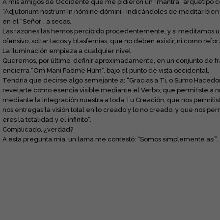
A mis amigos de Occidente que me pidieron un “mantra” arquetipo co
“Adjutorium nostrum in nómine dómini”, indicándoles de meditar bien
en el “Señor”, a secas.
Las razones las hemos percibido procedentemente, y si meditamos
ofensivo, soltar tacos y blasfemias, que no deben existir, ni como refo
La iluminación empieza a cualquier nivel.
Queremos, por último, definir aproximadamente, en un conjunto de fras
encierra “Om Mani Padme Hum”, bajo el punto de vista occidental.
Tendría que decirse algo semejante a: “Gracias a Ti, o Sumo Hacedor 
revelarte como esencia visible mediante el Verbo; que permitiste a nu
mediante la integración nuestra a toda Tu Creación; que nos permitist
nos entregas la visión total en lo creado y lo no creado, y que nos p
eres la totalidad y el infinito”.
Complicado, ¿verdad?
A esta pregunta mía, un lama me contestó: “Somos simplemente así”.