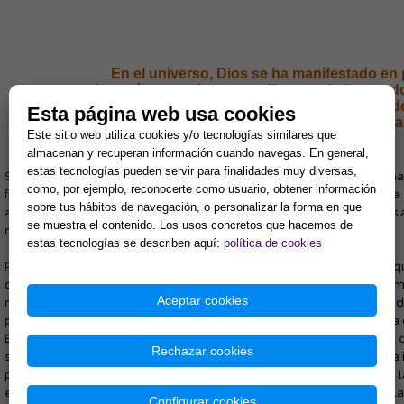
En el universo, Dios se ha manifestado en
después como forma, mediante todo lo creado.
perceptible en su forma, y del cual sólo po
Esta página web usa cookies
tiene invisible el Sumo H
Este sitio web utiliza cookies y/o tecnologías similares que
almacenan y recuperan información cuando navegas. En general,
estas tecnologías pueden servir para finalidades muy diversas,
Según la filosofía induística, todo el universo tiene su condición de 
como, por ejemplo, reconocerte como usuario, obtener información
forma. La forma es el revestimiento exterior, del cual el nombre es la e
sobre tus hábitos de navegación, o personalizar la forma en que
antahkaranâ) es el nombre. Todos los sonidos, en tanto que símbolos
se muestra el contenido. Los usos concretos que hacemos de
nombre) por todos los seres dotados del uso de la palabra.
estas tecnologías se describen aquí:
política de cookies
Paralelamente, en nuestro espíritu (o microcosmo) no hay la más peque
que no obedezca a esta ley de condicionamiento por medio del nomb
Aceptar cookies
nos aparece como “Sphota”, “El que se manifiesta”, o sea, la esencia d
proyectado en la nada, que es el poder a través del cual el Señor ha 
El concepto “Sphota” tiene su correspondencia en Occidente con el d
Rechazar cookies
símbolo la palabra “OM” y, si tenemos en cuenta que ese símbolo y la
pronunciar la palabra “OM” de vivir interiormente la comprensión de
el “Logos”, es el aspecto más próximo al Sumo Hacedor revelado, y la 
Configurar cookies