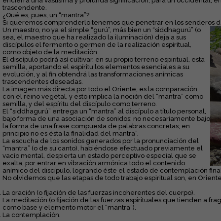
encierra una vastísima y profunda significación, para un occidental, e
trascendente.
¿Qué es, pues, un “mantra”?
Si queremos comprenderlo tenemos que penetrar en los senderos de l
Un maestro, no ya el simple “gurú”, más bien un “siddhagurú” (o
sea, el maestro que ha realizado la iluminación) deja a sus
discípulos el fermento o germen de la realización espiritual,
como objeto de la meditación.
El discípulo podrá así cultivar, en su propio terreno espiritual, esta
semilla, aportando el espíritu los elementos esenciales a su
evolución, y al fin obtendrá las transformaciones anímicas
trascendentes deseadas.
La imagen más directa por todo el Oriente, es la comparación
con el reino vegetal, y esto implica la noción del “mantra” como
semilla, y del espíritu del discípulo como terreno.
El “siddhagurú” entrega un “mantra” al discípulo a título personal,
bajo forma de una asociación de sonidos; no necesariamente bajo
la forma de una frase compuesta de palabras concretas; en
principio no es ésta la finalidad del mantra”.
La escucha de los sonidos generados por la pronunciación del
“mantra” (o de su canto), habiéndose efectuado previamente el
vacío mental, despierta un estado perceptivo especial que se
exalta, por entrar en vibración armónica todo el contenido
anímico del discípulo, logrando éste el estado de contemplación final
No olvidemos que las etapas de todo trabajo espiritual son, en Oriente
La oración (o fijación de las fuerzas incoherentes del cuerpo).
La meditación (o fijación de las fuerzas espirituales que tienden a f
como base y elemento motor el “mantra”).
La contemplación.