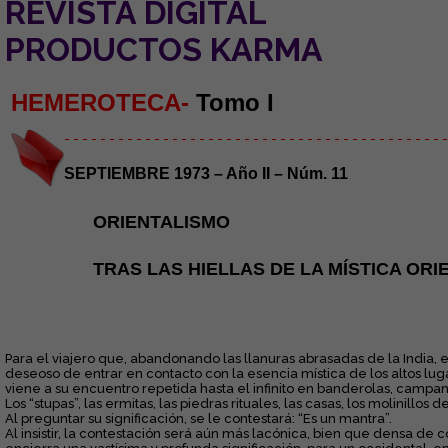
REVISTA DIGITAL
PRODUCTOS KARMA
HEMEROTECA-
Tomo I
- - - - - - - - - - - - - - - - - - - - - - - - - - - - - - - - - - - - - - - - - - -
SEPTIEMBRE 1973 – Año II – Núm. 11
ORIENTALISMO
TRAS LAS HIELLAS DE LA MÍSTICA OR
Para el viajero que, abandonando las llanuras abrasadas de la India, 
deseoso de entrar en contacto con la esencia mística de los altos l
viene a su encuentro repetida hasta el infinito en banderolas, campani
Los “stupas”, las ermitas, las piedras rituales, las casas, los molinillo
Al preguntar su significación, se le contestará: “Es un mantra”.
Al insistir, la contestación será aún más lacónica, bien que densa de c