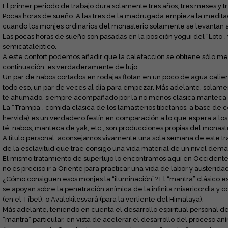
El primer periodo de trabajo dura solamente tres años, tres meses y t
Pocas horas de sueño. A las tres de la madrugada empieza la meditaci
cuando los monjes ordinarios del monasterio solamente se levantan a 
Las pocas horas de sueño son pasadas en la posición yogui del “Loto”,
semicataléptico.
A este confort podemos añadir que la calefacción se obtiene sólo me
continuación, es verdaderamente de lujo.
Un par de nabos cortados en rodajas flotan en un poco de agua calien
todo eso, un par de veces al día para empezar. Más adelante, solament
té ahumado, siempre acompañado por la no menos clásica manteca 
La “Trampa”, comida clásica de los lamasterios tibetanos, a base de c
hervida) es un verdadero festín en comparación a lo que espera a l
té, nabos, manteca de yak, etc., son producciones propias del monaste
A título personal, aconsejamos vivamente una sola semana de este tra
de la esclavitud que trae consigo una vida material de un nivel dem
El mismo tratamiento de superlujo lo encontramos aquí en Occidente en
no es preciso ir a Oriente para practicar una vida de labor y austeridad
¿Cómo consiguen esos monjes la “iluminación”? El “mantra” clásico es
se apoyan sobre la penetración anímica de la infinita misericordia y
(en el Tíbet), o Avalokitesvarâ (para la vertiente del Himalaya).
Más adelante, teniendo en cuenta el desarrollo espiritual personal de 
“mantra” particular, en vista de acelerar el desarrollo del proceso an