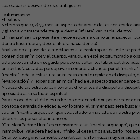
Las etapas sucesivas de este trabajo son:
La iluminación.
El éxtasis.
Notemos que 1), 2) y 3) son un aspecto dinámico de los contenidos aním
y 5) son algo trascendente que desde “afuera” van hacia “dentro”.
El “mantra” se nos presenta en este esquema como un enlace, un puen
dentro hacia fuera y desde afuera hacia dentro).
Analizando el paso de la meditación a la contemplación, éste se pro
contenidos anímicos y el cuerpo. Para quien esté acostumbrado a obser
este paso se nota en seguida porque se sellan los labios del discípul
prisión las facultades perceptivas interiores activadas por el “mantra”
“mantra”, toda la estructura anímica interior lo repite en el discípulo, 
“evaporación” y “expansión anímica” hacia el aspecto trascendente de
A causa de las estructuras interiores diferentes de discípulo a discíp
apropiado para su labor espiritual.
Para un occidental éste es un hecho desconsolador, por carecer de 
con toda garantía de eficacia. Por lo tanto, el primer paso será busc
sea, un “mantra arquetipo” que sea valedero más allá de nuestra prop
diferencias personales interiores.
“Om Mani Padme Hum” es precisamente un “mantra arquetipo”, que re
inamovible, valedera hacia el infinito. Si deseamos analizarlo, nos a
Oriente, que generalmente se sintetizan en fórmulas muy concisas y d