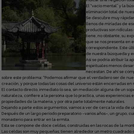
El “vacío mental” y la bú
eliminación total de nue
Se descubre muy rápidame
llenos de miríadas de es
productivas son ridícula
tiene, no obstante, su exp
que se nos presenta en el
correspondiente. Este últ
de nuestra búsqueda y en 
Así se podría atribuir la
espirituales menos desarr
necesitan. De ahí se co
sobre este problema: “Podemos afirmar que el verdadero ser de nues
creación, y porque todas las cosas del universo están encerradas en 
El contacto directo, inmediato (o sea, sin mediación alguna de un sop
naturaleza, confiere a la persona que lo practica, unas experiencias
propiedades de la materia, y por otra parte totalmente naturales.
Dejando a parte estos argumentos, vamos a ver de cerca la vida de u
Después de un largo período preparatorio –varios años–, un grupo,
monasterio para entrar en la ermita.
Esta se compone de doce celdas, construidas en las rocas de la mon
Las celdas son muy pequeñas; tienen alrededor un metro cuadrado de 