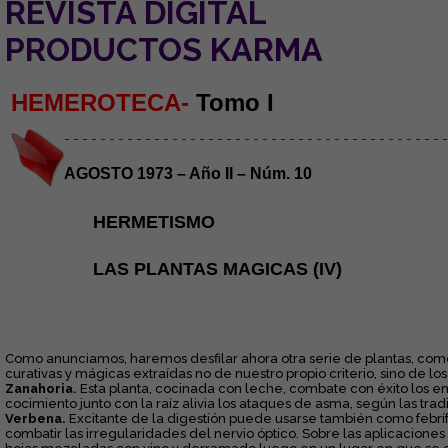
REVISTA DIGITAL
PRODUCTOS KARMA
HEMEROTECA-
Tomo I
- - - - - - - - - - - - - - - - - - - - - - - - - - - - - - - - - - - - - - - - - - -
AGOSTO 1973 – Año II – Núm. 10
HERMETISMO
LAS PLANTAS MAGICAS (IV)
Como anunciamos, haremos desfilar ahora otra serie de plantas, como
curativas y mágicas extraídas no de nuestro propio criterio, sino de lo
Zanahoria.
Esta planta, cocinada con leche, combate con éxito los enf
cocimiento junto con la raíz alivia los ataques de asma, según las trad
Verbena.
Excitante de la digestión puede usarse también como febrí
combatir las irregularidades del nervio óptico. Sobre las aplicaciones