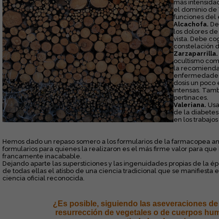
más intensidad
el dominio de 
funciones del 
Alcachofa.
De 
los dolores de
vista. Debe co
constelación d
Zarzaparrilla.
ocultismo como
la recomiendan
enfermedades 
dosis un poco 
intensas. Tam
pertinaces.
Valeriana.
Usad
de la diabetes
en los trabajos
Hemos dado un repaso somero a los formularios de la farmacopea anti
formularios para quienes la realizaron es el más firme valor para qu
francamente inacabable.
Dejando aparte las supersticiones y las ingenuidades propias de la é
de todas ellas el atisbo de una ciencia tradicional que se manifiesta 
ciencia oficial reconocida.
¿Es posible, siguiendo las aseveraciones de 
resurrección de vegetales o de cuerpos hum