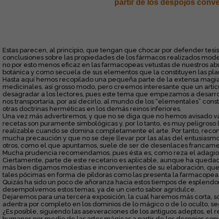
partir de los despojos conv
Estas parecen, al principio, que tengan que chocar por defender tesis
conclusiones sobre las propiedades de los fármacos realizados mod
no por esto menos eficaz en las farmacopeas vetustas de nuestros ab
botánica y como secuela de sus elementos que la constituyen las pla
Hasta aquí hemos recopilado una pequeña parte de la extensa magia 
medicinales, así grosso modo, pero creemos interesante que un artí
desagradar a los lectores, pues este tema que empezamos a desarro
nos transportaría, por así decirlo, al mundo de los “elementales” con
otras doctrinas herméticas en los demás reinos inferiores.
Una vez más advertiremos, y que no se diga que no hemos avisado va
recetas son puramente simbológicas y, por lo tanto, es muy peligroso l
realizable cuando se domina completamente el arte. Por tanto, re
mucha precaución y que no se deje llevar por las alas del entusias
otros, como el que apuntamos, suele de ser de desenlaces francamen
Mucha prudencia recomendamos, pues ésta es, como reza el adagio,
Ciertamente, parte de este recetario es aplicable, aunque ha quedado
más bien digamos molestias e inconvenientes de su elaboración, que
tales pócimas en forma de píldoras como las presenta la farmacope
Quizás ha sido un poco de añoranza hacia estos tiempos de esplendor
desempolvemos estos temas, ya de un cierto sabor agridulce.
Dejaremos para una tercera exposición, la cual haremos más corta, so
adentra por completo en los dominios de lo mágico o de lo oculto, se
¿Es posible, siguiendo las aseveraciones de los antiguos adeptos, el
humanos por medio de las artes mágicas a partir de los despojos co