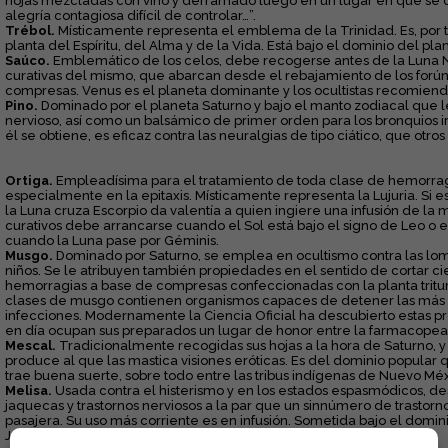
hojas mezcladas con vino y derramado luego en un lugar en que se c
alegría contagiosa difícil de controlar…”.
Trébol.
Místicamente representa el emblema de la Trinidad. Es, por ta
planta del Espíritu, del Alma y de la Vida. Está bajo el dominio del pla
Saúco.
Emblemático de los celos, debe recogerse antes de la Luna 
curativas del mismo, que abarcan desde el rebajamiento de los forúncu
compresas. Venus es el planeta dominante y los ocultistas recomiend
Pino.
Dominado por el planeta Saturno y bajo el manto zodiacal que l
nervioso, así como un balsámico de primer orden para los bronquios i
él se obtiene, es eficaz contra las neuralgias de tipo ciático, que otr
Ortiga.
Empleadísima para el tratamiento de toda clase de hemorra
especialmente en la epitaxis. Místicamente representa la Lujuria. Si
la Luna cruza Escorpio da valentía a quien ingiere una infusión de la 
curativos debe arrancarse cuando el Sol está bajo el signo de Leo o 
cuando la Luna pase por Géminis.
Musgo.
Dominado por Saturno, se emplea en ocultismo contra las lom
niños. Se le atribuyen también propiedades en el sentido de cortar ci
hemorragias a base de compresas confeccionadas con la planta tritur
clases de musgo contienen organismos capaces de detener las más 
infecciones. Modernamente la Ciencia Oficial ha descubierto estas p
en día ocupan sus preparados un lugar de honor entre la farmacopea 
Mescal.
Tradicionalmente recogidas sus hojas a la hora de Saturno, 
produce al que las mastica visiones eróticas. Es del dominio popular 
trae buena suerte, sobre todo entre las tribus indígenas de Nuevo Méx
Melisa.
Usada contra el histerismo y en los estados espasmódicos, de
jaquecas y trastornos nerviosos a la par que un sinnúmero de trastorn
pasajera. Su uso más corriente es en infusión. Sometida bajo el domini
Júpiter.