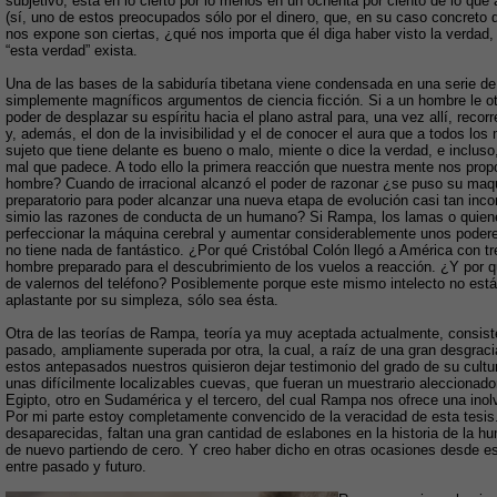
subjetivo, está en lo cierto por lo menos en un ochenta por ciento de lo qu
(sí, uno de estos preocupados sólo por el dinero, que, en su caso concreto de
nos expone son ciertas, ¿qué nos importa que él diga haber visto la verdad
“esta verdad” exista.
Una de las bases de la sabiduría tibetana viene condensada en una serie d
simplemente magníficos argumentos de ciencia ficción. Si a un hombre le otor
poder de desplazar su espíritu hacia el plano astral para, una vez allí, reco
y, además, el don de la invisibilidad y el de conocer el aura que a todos los
sujeto que tiene delante es bueno o malo, miente o dice la verdad, e incluso
mal que padece. A todo ello la primera reacción que nuestra mente nos p
hombre? Cuando de irracional alcanzó el poder de razonar ¿se puso su maqu
preparatorio para poder alcanzar una nueva etapa de evolución casi tan inc
simio las razones de conducta de un humano? Si Rampa, los lamas o quienes
perfeccionar la máquina cerebral y aumentar considerablemente unos pode
no tiene nada de fantástico. ¿Por qué Cristóbal Colón llegó a América con tr
hombre preparado para el descubrimiento de los vuelos a reacción. ¿Y por 
de valernos del teléfono? Posiblemente porque este mismo intelecto no está
aplastante por su simpleza, sólo sea ésta.
Otra de las teorías de Rampa, teoría ya muy aceptada actualmente, consiste 
pasado, ampliamente superada por otra, la cual, a raíz de una gran desgraci
estos antepasados nuestros quisieron dejar testimonio del grado de su cultur
unas difícilmente localizables cuevas, que fueran un muestrario aleccionado
Egipto, otro en Sudamérica y el tercero, del cual Rampa nos ofrece una inol
Por mi parte estoy completamente convencido de la veracidad de esta tesis.
desaparecidas, faltan una gran cantidad de eslabones en la historia de la hu
de nuevo partiendo de cero. Y creo haber dicho en otras ocasiones desde 
entre pasado y futuro.