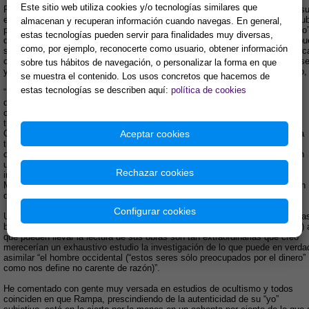
Este sitio web utiliza cookies y/o tecnologías similares que
Rampa, por medio de su obra, nos descorre la cortina y nos presenta una suc
ellas nos lo parecen menos) que a buen seguro el lector medio nunca se h
almacenan y recuperan información cuando navegas. En general,
preconcebido: tras las primeras obras, en particular la primera, “El tercer o
estas tecnologías pueden servir para finalidades muy diversas,
demos cuenta, a libros puramente filosóficos, unos libros hacia los que a 
como, por ejemplo, reconocerte como usuario, obtener información
sin antes haber pasado por este “aprendizaje” con que me atrevería a califica
caverna de los antepasados” es la llave que nos abrirá una comprensión a
sobre tus hábitos de navegación, o personalizar la forma en que
y la eternidad” y “El camino de la vida”. Rampa, con su labor de apostolado
se muestra el contenido. Los usos concretos que hacemos de
estas tecnologías se describen aquí:
política de cookies
“Martes” Lobsang Rampa (los tibetanos siempre anteponen a su nombre el
del día en que nacieron), hijo de un alto político tibetano fue consagrado
cuando contaba sólo con siete años a la práctica de la medicina y por ello
tuvo que ingresar como simple aspirante, o “chela”, en la lamasería de
Chakpori. Allí recibe un trato particularmente duro, hasta que puesto bajo la
Aceptar cookies
tutela de un gran lama, Mingyar Dondup, éste le revela que su vida está
consagrada a una “gran misión”. A tal efecto es necesario que le practiquen
una insólita operación cerebral que les permitirá ver, gracias “al tercer ojo”,
Rechazar cookies
infinidad de cosas veladas al resto de los mortales. Siempre al amparo de
Mingyar Dondup, irá descubriendo y experimentando por sí mismo un sinfín
de nuevas ideas y procesos.
Configurar cookies
Un esbozo de línea que siguen los relatos de Rampa está expuesto en esta
breves líneas, pero las conclusiones (relativas conclusiones, por supuesto) 
que pueden llevar la lectura de sus obras son tan extraordinarias que creo
merecerían un exhaustivo estudio la investigación de lo que puede en verda
asimilar “el hombre occidental (“estos seres sólo preocupados por el dinero”
como nos define no carente de razón)”.
He comentado con gente muy versada en estudios de ocultismo y todos
coinciden en que Rampa, prescindiendo de la autenticidad de su “yo”