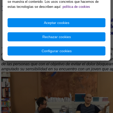
se muestra el contenido. Los usos concretos que hacemos de
»
estas tecnologías se describen aquí:
política de cookies
‘‘Huyo de los géneros; si debo ceñirme a 
Aceptar cookies
las novelas para llegar al núc
No me gusta el término ‘‘autoayuda’’, pe
Rechazar cookies
‘‘
La mujer que no sabía llorar
es una novela dura. No es una nov
Configurar cookies
Aunque hace muchos años que sabía que quería escribir esta 
tenía ni la distancia emocional ni la capacidad técnica. (…) T
de las personas que con el objetivo de evitar el dolor bloquea
amputado su sensibilidad en su encuentro con un joven que ap