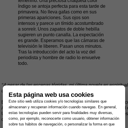
femenino. Una preciosa chaqueta color
índigo se antoja perfecta para esta tarde de
primavera. No lleva gafas como en sus
primeras apariciones. Sus ojos son
intensos y parece un tímido acostumbrado
a sonreír. Unos zapatos de doble hebilla
sugieren un punto canalla. La expectación
es grande. Esperamos que las cámaras de
televisión le liberen. Pasan unos minutos.
Tras la introducción del acto la voz del
periodista y hombre de radio lo envuelve
todo.
‘‘A pesar de las escenas tórridas, mi última novela es espiritual
un proceso de desbloqueo emocional.’’
Esta página web usa cookies
Este sitio web utiliza cookies y/o tecnologías similares que
El protagonista es un álter ego del autor. Tiene de él muchas
almacenan y recuperan información cuando navegas. En general,
Altamente Sensibles), aquéllas con un rasgo de personalidad
estas tecnologías pueden servir para finalidades muy diversas,
Un cuarto de la población lo padece y necesita aprender a ges
como, por ejemplo, reconocerte como usuario, obtener información
obtener también las ventajas.
sobre tus hábitos de navegación, o personalizar la forma en que