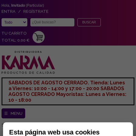
Hola,
Invitado
(Particular)
ENTRA / REGÍSTRATE
TU CARRITO
TOTAL: 0,00 €
SABADOS DE AGOSTO CERRADO. Tienda: Lunes
a Viernes: 10:00 - 14:00 y 17:00 - 20:00 SABADOS
AGOSTO CERRADO Mayoristas: Lunes a Viernes:
10 - 18:00
☰ MENU
Sección actual:
INICIO
Esta página web usa cookies