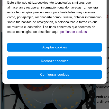
PREDICCIONES
Este sitio web utiliza cookies y/o tecnologías similares que
almacenan y recuperan información cuando navegas. En general,
estas tecnologías pueden servir para finalidades muy diversas,
TU HOROSCO
como, por ejemplo, reconocerte como usuario, obtener información
sobre tus hábitos de navegación, o personalizar la forma en que
se muestra el contenido. Los usos concretos que hacemos de
estas tecnologías se describen aquí:
política de cookies
CABRA
Aceptar cookies
Timidez,
Nacidos
Rechazar cookies
Son:
Ele
inquieto
Configurar cookies
voluntad
adulados
amoroso
Podrán 
jardiner