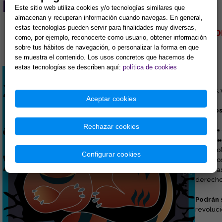
PREDICCIONES
Este sitio web utiliza cookies y/o tecnologías similares que
almacenan y recuperan información cuando navegas. En general,
estas tecnologías pueden servir para finalidades muy diversas,
TU HOROSCO
como, por ejemplo, reconocerte como usuario, obtener información
sobre tus hábitos de navegación, o personalizar la forma en que
se muestra el contenido. Los usos concretos que hacemos de
estas tecnologías se describen aquí:
política de cookies
TIGRE
Activos, 
Aceptar cookies
Nacidos
Rechazar cookies
Son:
De c
sus supe
catástro
Configurar cookies
violento
Personas
derecho
Podrán 
revoluci