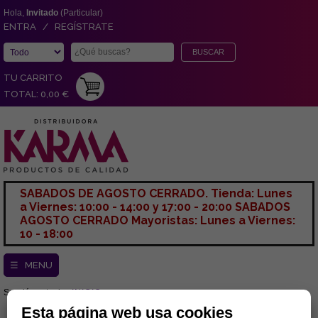
Hola,
Invitado
(Particular)
ENTRA / REGÍSTRATE
TU CARRITO
TOTAL: 0,00 €
SABADOS DE AGOSTO CERRADO. Tienda: Lunes
a Viernes: 10:00 - 14:00 y 17:00 - 20:00 SABADOS
AGOSTO CERRADO Mayoristas: Lunes a Viernes:
10 - 18:00
☰ MENU
Sección actual:
INICIO
Esta página web usa cookies