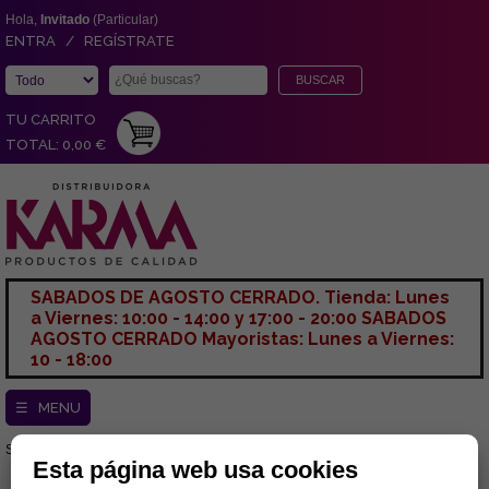
Hola,
Invitado
(Particular)
ENTRA / REGÍSTRATE
TU CARRITO
TOTAL: 0,00 €
SABADOS DE AGOSTO CERRADO. Tienda: Lunes
a Viernes: 10:00 - 14:00 y 17:00 - 20:00 SABADOS
AGOSTO CERRADO Mayoristas: Lunes a Viernes:
10 - 18:00
☰ MENU
Sección actual:
INICIO
Esta página web usa cookies