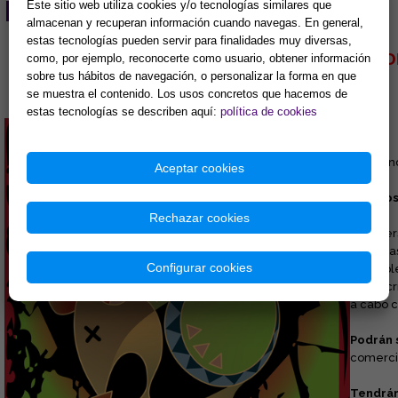
PREDICCIONES
Este sitio web utiliza cookies y/o tecnologías similares que
almacenan y recuperan información cuando navegas. En general,
estas tecnologías pueden servir para finalidades muy diversas,
TU HOROSCO
como, por ejemplo, reconocerte como usuario, obtener información
sobre tus hábitos de navegación, o personalizar la forma en que
se muestra el contenido. Los usos concretos que hacemos de
estas tecnologías se describen aquí:
política de cookies
Rata
Gran enc
Aceptar cookies
Nacidos
Rechazar cookies
Son:
Per
inquieta
Configurar cookies
buscaple
como crí
a cabo 
Podrán 
comercio
Tendrán