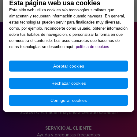
Esta página web usa cookies
Este sitio web utiliza cookies y/o tecnologías similares que
Volver a la foto de família
almacenan y recuperan información cuando navegas. En general,
estas tecnologías pueden servir para finalidades muy diversas,
como, por ejemplo, reconocerte como usuario, obtener información
HORARIO PARTICULAR
sobre tus hábitos de navegación, o personalizar la forma en que
de Lunes a Viernes
se muestra el contenido. Los usos concretos que hacemos de
9:30 - 20:00
estas tecnologías se describen aquí:
política de cookies
Sábados
10:00 - 14:00 y 17:00 - 20:00
Domingos cerrado.
Aceptar cookies
HORARIO MAYORISTA
de Lunes a Viernes
Rechazar cookies
9:30 - 18:00
Sábados
Configurar cookies
10:00 - 14:00 y 17:00 - 20:00
Domingos cerrado.
(AGOSTO Almacén mayorista cerrado sábados)
SERVICIO AL CLIENTE
Ayuda y preguntas frecuentes