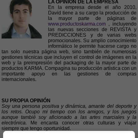
LA OPINIÓN DE LA EMPRESA
En la empresa desde el año 2010,
David tiene a su cargo la producción de
la mayor parte de páginas de
www.productoskarma.com
, incluyendo
las nuevas secciones de REVISTA y
PREDICCIONES y de varias webs
promocionales. Su amplio conocimiento
informático le permite hacerse cargo no
tan solo nuestra página web, sino también de numerosas
gestiones técnicas que incluyen el control de imágenes en la
web y la preimpresión del packaging de la mayor parte de
productos KARMA. Compagina su producción artística con un
importante apoyo en las gestiones de compras
internacionales.
SU PROPIA OPINIÓN
Soy una persona positiva y dinámica, amante del deporte y
los retos. Ocupo mi tiempo con los amigos, y los juegos
aunque tambié soy aficionado a las artes marciales y la
electrónica.
Me encanta conocer otras culturas y viajar
siempre que tengo oportunidad.