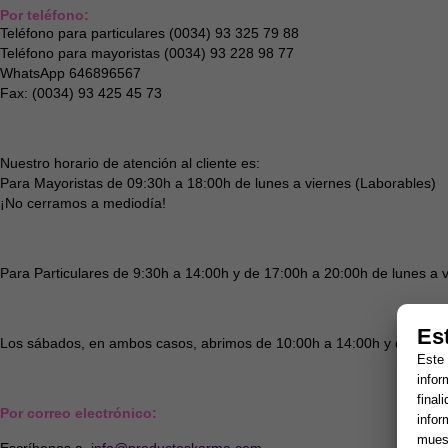
Por teléfono:
Teléfono para particulares (0034) 93 325 79 88
Teléfono para mayoristas (0034) 93 228 98 77
WhatsApp 646896567
Fax: (0034) 93 425 45 73
Nuestro horario de atención al cliente es:
Para Mayoristas de 09:30h a 18:00h de lunes a viernes (Laborables)
¡No cerramos a mediodía!
Para Particulares de 9:30h a 14:00h y de 17:00h a 20:00h de lunes a v
Es
Los sábados, en ambos casos, abrimos de 10:00h a 14:00h y de 17:0
Este 
infor
final
Por correo electrónico:
infor
muest