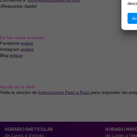
Escríbenos a
info@productoskarma.com
descr
¡Respuesta rápida!
Ac
En las redes sociales:
Facebook
enlace
Instagram
enlace
Blog
enlace
Ayuda en la Web:
Visita la sección de
Instrucciones Paso a Paso
para responder las pre
HORARIO PARTICULAR
HORARIO MAY
de Lunes a Viernes
de Lunes a Vie