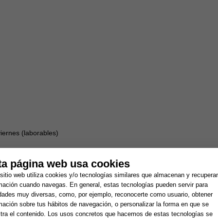
iernes (laborables)
ta página web usa cookies
0h a 20:00h
sitio web utiliza cookies y/o tecnologías similares que almacenan y recupera
mación cuando navegas. En general, estas tecnologías pueden servir para
idades muy diversas, como, por ejemplo, reconocerte como usuario, obtener
mación sobre tus hábitos de navegación, o personalizar la forma en que se
ra el contenido. Los usos concretos que hacemos de estas tecnologías se