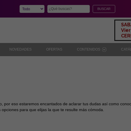
SAB
Vier
CERR
NOVEDADES
OFERTAS
CONTENIDOS
CAT
ado, por eso estaremos encantados de aclarar tus dudas así como conoc
 opciones para que elijas la que te resulte más cómoda.