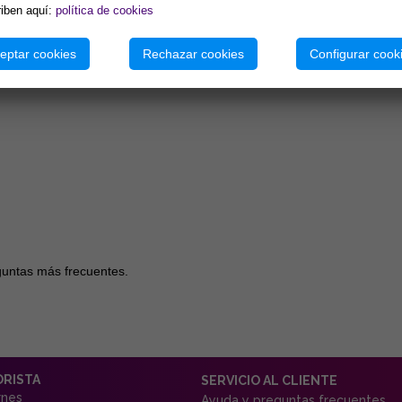
iben aquí:
política de cookies
eptar cookies
Rechazar cookies
Configurar cook
guntas más frecuentes.
ORISTA
SERVICIO AL CLIENTE
rnes
Ayuda y preguntas frecuentes