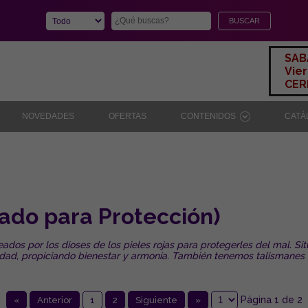
SAB
Vier
CERR
NOVEDADES
OFERTAS
CONTENIDOS
CAT
o para Protección)
os por los dioses de los pieles rojas para protegerles del mal. Situ
ilidad, propiciando bienestar y armonía. También tenemos talismanes
Página 1 de 2
«
Anterior
1
2
Siguiente
»