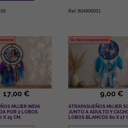
016
Ref. 804906001
oralmente
Sin Stock temporalmente
17,00 €
9,00 €
ÑOS MUJER INDIA
ATRAPASUEÑOS MUJER 
A POR 2 LOBOS
JUNTO A ADULTO Y CACH
 X 25 CM.
LOBOS BLANCOS 60 X 17 