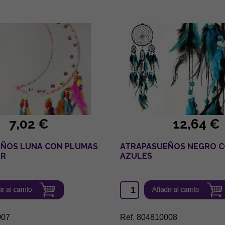
7,02 €
12,64 €
ÑOS LUNA CON PLUMAS
ATRAPASUEÑOS NEGRO C
OR
AZULES
007
Ref. 804810008