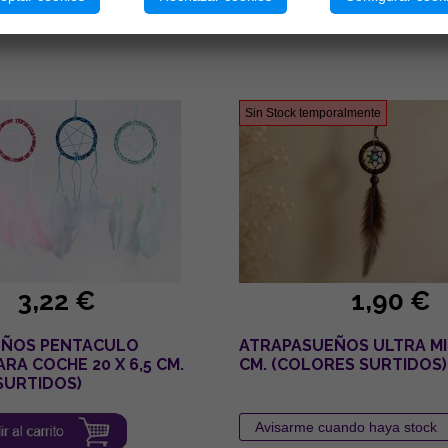
011
Ref. 804810013
Sin Stock temporalmente
3,22 €
1,90 €
EÑOS PENTACULO
ATRAPASUEÑOS ULTRA MINI
ARA COCHE 20 X 6,5 CM.
CM. (COLORES SURTIDOS)
SURTIDOS)