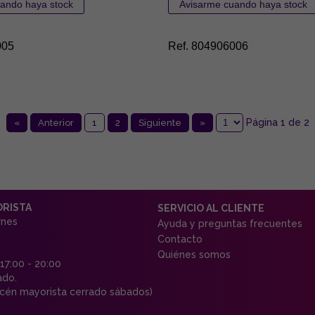
005
Ref. 804906006
Página 1 de 2
«
Anterior
1
2
Siguiente
»
ORISTA
SERVICIO AL CLIENTE
rnes
Ayuda y preguntas frecuentes
Contacto
Quiénes somos
 17:00 - 20:00
ado.
én mayorista cerrado sábados)