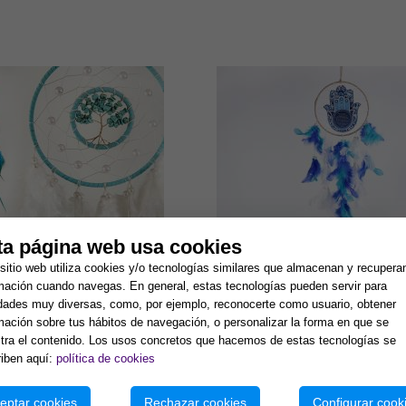
10,16 €
9,90 €
ta página web usa cookies
sitio web utiliza cookies y/o tecnologías similares que almacenan y recupera
mación cuando navegas. En general, estas tecnologías pueden servir para
ÑOS CON ARBOL DE
ATRAPASUEÑOS MANO DE
idades muy diversas, como, por ejemplo, reconocerte como usuario, obtener
 CHIP TURQUENITA
FATIMA/OJO TURCO COLO
X 15 CM.
mación sobre tus hábitos de navegación, o personalizar la forma en que se
ra el contenido. Los usos concretos que hacemos de estas tecnologías se
iben aquí:
política de cookies
eptar cookies
Rechazar cookies
Configurar cook