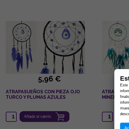
5,96 €
Es
Este 
infor
ATRAPASUEÑOS CON PIEZA OJO
ATRAPASUE
final
TURCO Y PLUMAS AZULES
MINERALES
infor
muest
descr
Ac