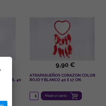
9,90 €
n
ATRAPASUEÑOS CORAZON COLOR
R AZUL 40
ROJO Y BLANCO 40 X 17 CM.
ies