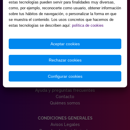
estas tecnologías pueden servir para finalidades muy diversas,
9:30 - 20:00
como, por ejemplo, reconocerte como usuario, obtener información
Sábados
sobre tus hábitos de navegación, o personalizar la forma en que
10:00 - 14:00 y 17:00 - 20:00
se muestra el contenido. Los usos concretos que hacemos de
Domingos cerrado.
estas tecnologías se describen aquí:
política de cookies
HORARIO MAYORISTA
de Lunes a Viernes
Aceptar cookies
9:30 - 18:00
Sábados
10:00 - 14:00 y 17:00 - 20:00
Rechazar cookies
Domingos cerrado.
(AGOSTO Almacén mayorista cerrado sábados)
Configurar cookies
SERVICIO AL CLIENTE
Ayuda y preguntas frecuentes
Contacto
Quiénes somos
CONDICIONES GENERALES
Avisos Legales