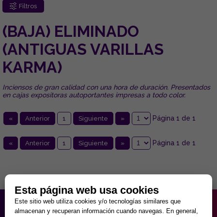
Filtros
(BAJA) ELIMINADO
(ANTIGUAS VARILLAS
KARMA)
Inciensos de gran calidad con una hora de duración. Presentados
en cajas expositoras autoportantes impresas a todo color.
Página 1 de 1
«
Anterior
1
Siguiente
»
Página 1 de 1
«
Anterior
1
Siguiente
»
Esta página web usa cookies
Este sitio web utiliza cookies y/o tecnologías similares que
HORARIO PARTICULAR
almacenan y recuperan información cuando navegas. En general,
de Lunes a Viernes