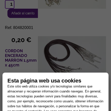
Ref. 804820001
0,20 €
CORDON
ENCERADO
MARRON 1,5mm
x 45cm
Esta página web usa cookies
Este sitio web utiliza cookies y/o tecnologías similares que
almacenan y recuperan información cuando navegas. En general,
estas tecnologías pueden servir para finalidades muy diversas,
Ref. 804820003
como, por ejemplo, reconocerte como usuario, obtener información
sobre tus hábitos de navegación, o personalizar la forma en que