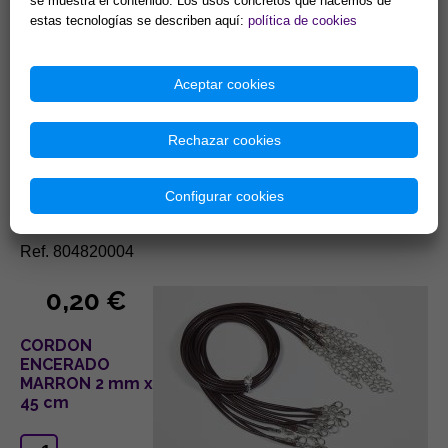
0,20 €
se muestra el contenido. Los usos concretos que hacemos de
estas tecnologías se describen aquí:
política de cookies
CORDON
ENCERADO
Aceptar cookies
NEGRO 2mm
x45 cm
Rechazar cookies
Configurar cookies
Ref. 804820004
0,20 €
CORDON
ENCERADO
MARRON 2 mm x
45 cm