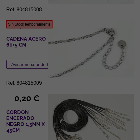
Ref. 804815008
1,80 €
Sin Stock temporalmente
CADENA ACERO
60+5 CM
Ref. 804815009
0,20 €
CORDON
ENCERADO
NEGRO 1,5MM X
45CM