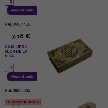
Ref. 06834416
7,16 €
CAJA LIBRO
FLOR DE LA
VIDA
Ref. 06836035
9,96 €
Sin Stock temporalmente