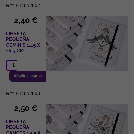
Ref. 804852002
2,40 €
LIBRETA
PEQUEÑA
GEMINIS 14,5 X
10,5 CM.
Ref. 804852003
2,50 €
LIBRETA
PEQUEÑA
CANCER 14,5 X