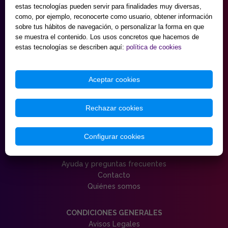
estas tecnologías pueden servir para finalidades muy diversas,
9:30 - 20:00
como, por ejemplo, reconocerte como usuario, obtener información
Sábados
sobre tus hábitos de navegación, o personalizar la forma en que
10:00 - 14:00 y 17:00 - 20:00
se muestra el contenido. Los usos concretos que hacemos de
Domingos cerrado.
estas tecnologías se describen aquí:
política de cookies
HORARIO MAYORISTA
de Lunes a Viernes
Aceptar cookies
9:30 - 18:00
Sábados
10:00 - 14:00 y 17:00 - 20:00
Rechazar cookies
Domingos cerrado.
(AGOSTO Almacén mayorista cerrado sábados)
Configurar cookies
SERVICIO AL CLIENTE
Ayuda y preguntas frecuentes
Contacto
Quiénes somos
CONDICIONES GENERALES
Avisos Legales