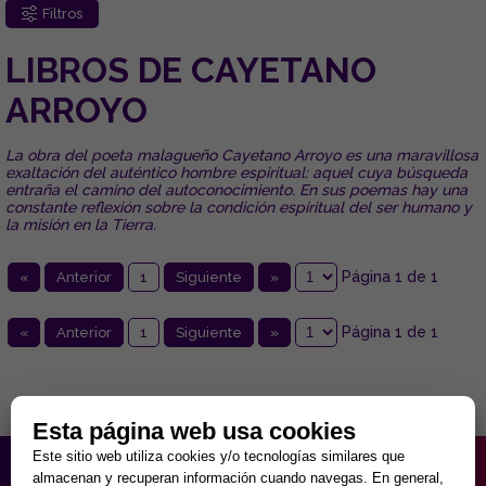
Filtros
LIBROS DE CAYETANO
ARROYO
La obra del poeta malagueño Cayetano Arroyo es una maravillosa
exaltación del auténtico hombre espiritual: aquel cuya búsqueda
entraña el camino del autoconocimiento. En sus poemas hay una
constante reflexión sobre la condición espiritual del ser humano y
la misión en la Tierra.
Página 1 de 1
«
Anterior
1
Siguiente
»
Página 1 de 1
«
Anterior
1
Siguiente
»
Esta página web usa cookies
Este sitio web utiliza cookies y/o tecnologías similares que
HORARIO PARTICULAR
almacenan y recuperan información cuando navegas. En general,
de Lunes a Viernes