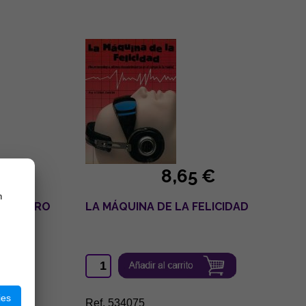
8,65 €
n
 CEREBRO
LA MÁQUINA DE LA FELICIDAD
ies
Ref. 534075