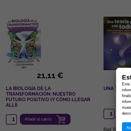
21,11 €
Es
Este 
LA BIOLOGÍA DE LA
UNA TEORÍ
infor
TRANSFORMACIÓN: NUESTRO
final
FUTURO POSITIVO (Y CÓMO LLEGAR
infor
ALLÍ)
muest
descr
Ac
Ref. 522186