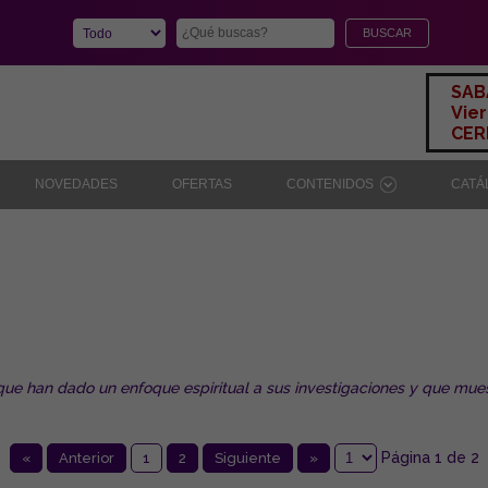
SAB
Vier
CERR
NOVEDADES
OFERTAS
CONTENIDOS
CAT
ue han dado un enfoque espiritual a sus investigaciones y que muestr
Página 1 de 2
«
Anterior
1
2
Siguiente
»