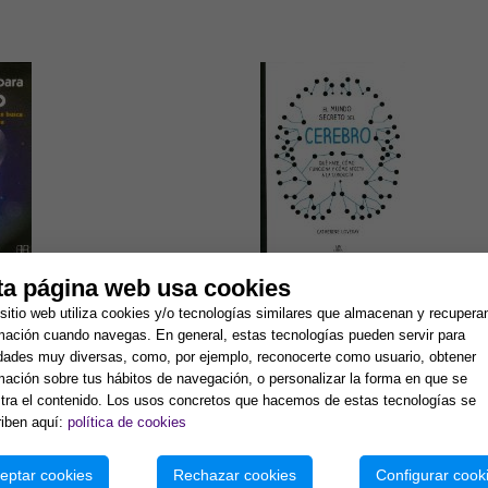
9,62 €
14,33 €
ta página web usa cookies
sitio web utiliza cookies y/o tecnologías similares que almacenan y recupera
A PARA CASI TODO
EL MUNDO SECRETO DEL
mación cuando navegas. En general, estas tecnologías pueden servir para
idades muy diversas, como, por ejemplo, reconocerte como usuario, obtener
mación sobre tus hábitos de navegación, o personalizar la forma en que se
ra el contenido. Los usos concretos que hacemos de estas tecnologías se
iben aquí:
política de cookies
eptar cookies
Rechazar cookies
Configurar cook
Ref. 530270