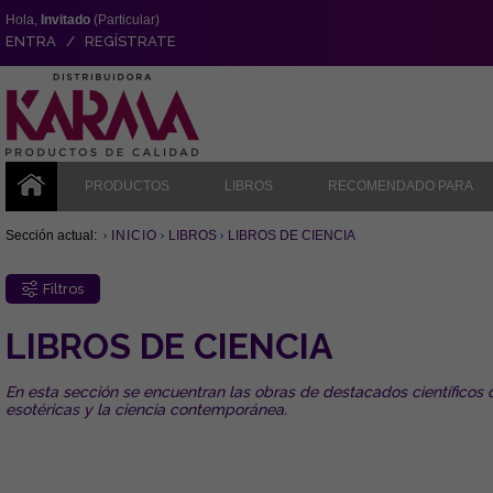
Hola,
Invitado
(Particular)
ENTRA / REGÍSTRATE
PRODUCTOS
LIBROS
RECOMENDADO PARA
Sección actual:
INICIO
LIBROS
LIBROS DE CIENCIA
Filtros
LIBROS DE CIENCIA
En esta sección se encuentran las obras de destacados científicos q
esotéricas y la ciencia contemporánea.