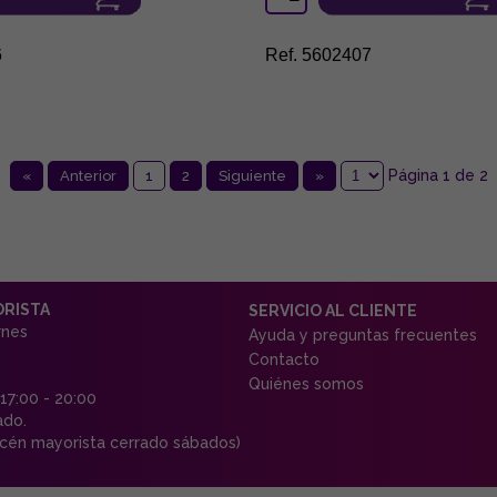
6
Ref. 5602407
Página 1 de 2
«
Anterior
1
2
Siguiente
»
ORISTA
SERVICIO AL CLIENTE
rnes
Ayuda y preguntas frecuentes
Contacto
Quiénes somos
 17:00 - 20:00
ado.
én mayorista cerrado sábados)