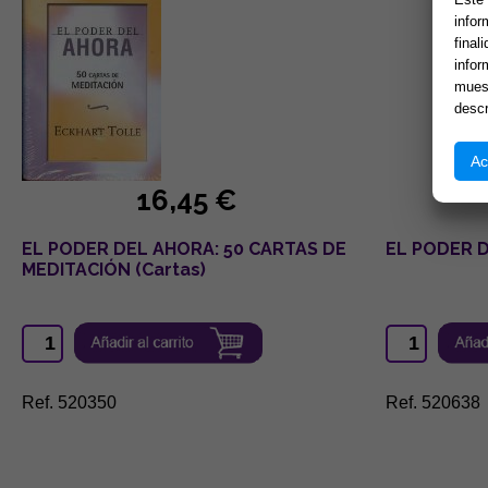
infor
final
infor
muest
descr
Ac
16,45 €
EL PODER DEL AHORA: 50 CARTAS DE
EL PODER D
MEDITACIÓN (Cartas)
Ref. 520350
Ref. 520638