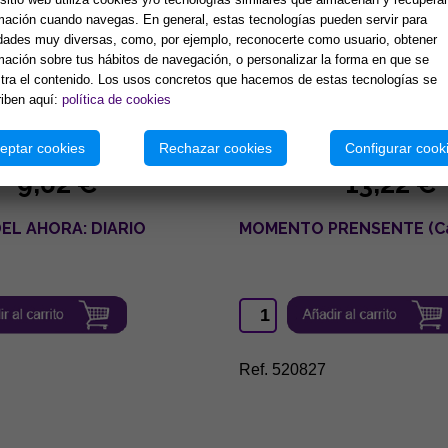
mación cuando navegas. En general, estas tecnologías pueden servir para
idades muy diversas, como, por ejemplo, reconocerte como usuario, obtener
mación sobre tus hábitos de navegación, o personalizar la forma en que se
ra el contenido. Los usos concretos que hacemos de estas tecnologías se
iben aquí:
política de cookies
eptar cookies
Rechazar cookies
Configurar cook
9,62 €
13,22 €
EL AHORA: DIARIO
MOMENTO PRENSENTE (Ca
Ref. 520827