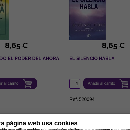
8,65 €
8,65 €
DO EL PODER DEL AHORA
EL SILENCIO HABLA
Ref. 520094
ta página web usa cookies
sitio web utiliza cookies y/o tecnologías similares que almacenan y recupera