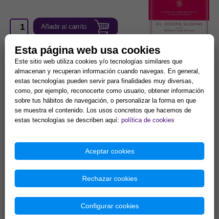
Esta página web usa cookies
Ref. 522173
Este sitio web utiliza cookies y/o tecnologías similares que
almacenan y recuperan información cuando navegas. En general,
17,31 €
estas tecnologías pueden servir para finalidades muy diversas,
como, por ejemplo, reconocerte como usuario, obtener información
EXPANDE EL
sobre tus hábitos de navegación, o personalizar la forma en que
PODER DE TU
se muestra el contenido. Los usos concretos que hacemos de
MENTE
estas tecnologías se describen aquí:
política de cookies
Aceptar cookies
SUBCONSCIENTE
Rechazar cookies
Configurar cookies
Ref. 522253