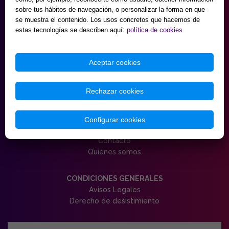
Domingos cerrado.
sobre tus hábitos de navegación, o personalizar la forma en que
se muestra el contenido. Los usos concretos que hacemos de
estas tecnologías se describen aquí:
política de cookies
HORARIO MAYORISTA
de Lunes a Viernes
9:30 - 18:00
Sábados
Aceptar cookies
10:00 - 14:00 y 17:00 - 20:00
Domingos cerrado.
Rechazar cookies
(AGOSTO Almacén mayorista cerrado sábados)
SERVICIO AL CLIENTE
Configurar cookies
Ayuda y preguntas frecuentes
Contacto
Quiénes somos
CONDICIONES GENERALES
Avisos Legales
Derecho de desistimiento