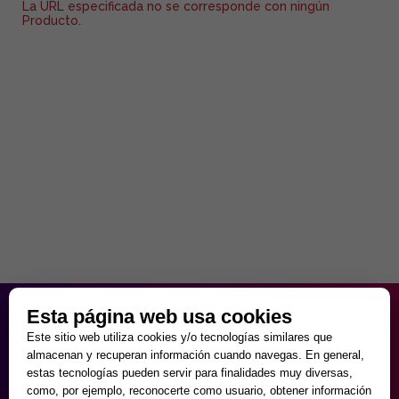
La URL especificada no se corresponde con ningún
Producto.
HORARIO PARTICULAR
Esta página web usa cookies
de Lunes a Viernes
Este sitio web utiliza cookies y/o tecnologías similares que
9:30 - 20:00
almacenan y recuperan información cuando navegas. En general,
Sábados
estas tecnologías pueden servir para finalidades muy diversas,
10:00 - 14:00 y 17:00 - 20:00
como, por ejemplo, reconocerte como usuario, obtener información
Domingos cerrado.