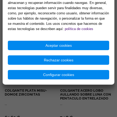
almacenan y recuperan información cuando navegas. En general,
estas tecnologías pueden servir para finalidades muy diversas,
PENDIENTES ACERO DORADO
COLGANTE ACERO 3º CHAKRA
OJOS TURCOS COLOR LILA
MANIPURA PLEXO SOLAR.
como, por ejemplo, reconocerte como usuario, obtener información
CON PESTAÑAS BRILLANTES
(PARA DONUT)
sobre tus hábitos de navegación, o personalizar la forma en que
...
Manipura, chakra del ombligo,
se muestra el contenido. Los usos concretos que hacemos de
chakra del plexo solar: Se
estas tecnologías se describen aquí:
política de cookies
encuentra en la parte superior
del abdomen en la zona...
5,00 €
8,42 €
Comprar
Comprar
Aceptar cookies
Rechazar cookies
Configurar cookies
COLGANTE PLATA MISU-
COLGANTE ACERO LOBO
DOMOE ZIRCONITAS
AULLANDO SOBRE LUNA CON
PENTACULO ENTRELAZADO
...
...