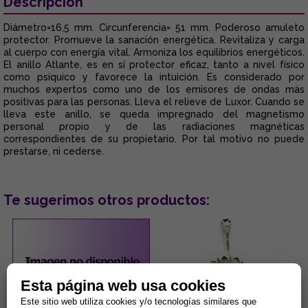
Descripción
Diámetro=16,5 mm. Circunferencia= 51 mm. Poderoso amuleto
protector. Promueve la sanación energética. Revitaliza y carga
al cuerpo con energía vital. Armoniza los equilibrios energéticos.
El anillo Atlante, es en sí protector eficaz, tanto a nivel físico
como psíquico y favorece la intuición. Es considerado por
muchos expertos como uno de los emisores de ondas más
positivas para las personas. Lleva el relieve de Luxor. Cuando se
lleva este anillo, se queda impregnado del magnetismo
personal propio y de las radiaciones magnéticas
correspondientes de su propietario. Por tal motivo no puede
prestarse, ni cederse.
Te sugerimos otros productos:
Esta página web usa cookies
Este sitio web utiliza cookies y/o tecnologías similares que