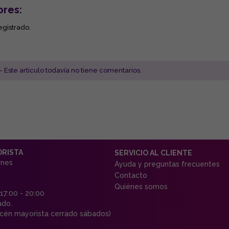
ores:
egistrado.
- Este articulo todavía no tiene comentarios.
ORISTA
SERVICIO AL CLIENTE
rnes
Ayuda y preguntas frecuentes
Contacto
Quiénes somos
 17:00 - 20:00
ado.
én mayorista cerrado sábados)