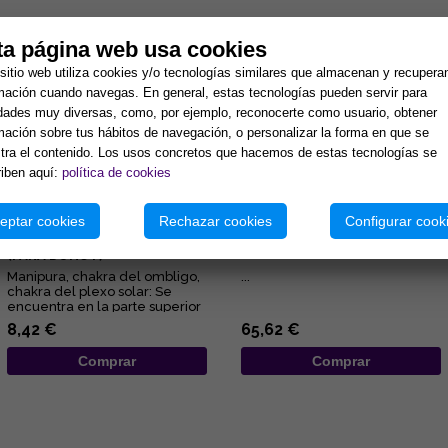
tos:
ta página web usa cookies
sitio web utiliza cookies y/o tecnologías similares que almacenan y recupera
mación cuando navegas. En general, estas tecnologías pueden servir para
idades muy diversas, como, por ejemplo, reconocerte como usuario, obtener
mación sobre tus hábitos de navegación, o personalizar la forma en que se
ra el contenido. Los usos concretos que hacemos de estas tecnologías se
iben aquí:
política de cookies
eptar cookies
Rechazar cookies
Configurar cook
COLGANTE ACERO 3º CHAKRA
COLGANTE PLATA MISU-
MANIPURA PLEXO SOLAR.
DOMOE ZIRCONITAS
(PARA DONUT)
Manipura, chakra del ombligo,
...
chakra del plexo solar: Se
encuentra en la parte superior
del abdomen en la zona...
8,42 €
65,62 €
Comprar
Comprar