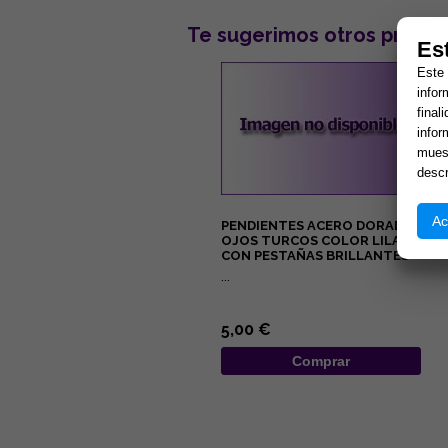
Te sugerimos otros produc
Es
Este 
infor
final
infor
muest
descr
Ac
PENDIENTES ACERO DORADO
OJOS TURCOS COLOR LILA
CON PESTAÑAS BRILLANTES
...
5,00 €
Comprar