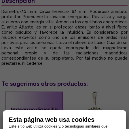
Descripción
Diámetro=20 mm. Circunferencia= 62 mm. Poderoso amuleto
protector. Promueve la sanación energética. Revitaliza y carga
al cuerpo con energía vital. Armoniza los equilibrios energéticos.
El anillo Atlante, es en sí protector eficaz, tanto a nivel físico
como psíquico y favorece la intuición. Es considerado por
muchos expertos como uno de los emisores de ondas más
positivas para las personas. Lleva el relieve de Luxor. Cuando se
lleva este anillo, se queda impregnado del magnetismo
personal propio y de las radiaciones magnéticas
correspondientes de su propietario. Por tal motivo no puede
prestarse, ni cederse.
Te sugerimos otros productos:
Esta página web usa cookies
Este sitio web utiliza cookies y/o tecnologías similares que