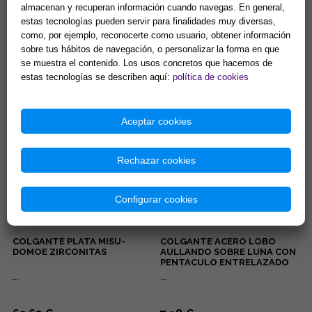
almacenan y recuperan información cuando navegas. En general,
estas tecnologías pueden servir para finalidades muy diversas,
PENDIENTES ACERO DORADO
COLGANTE ACERO 3º CHAKRA
OJOS TURCOS COLOR LILA
MANIPURA PLEXO SOLAR.
como, por ejemplo, reconocerte como usuario, obtener información
CON PESTAÑAS BRILLANTES
(PARA DONUT)
sobre tus hábitos de navegación, o personalizar la forma en que
...
Manipura, chakra del ombligo,
se muestra el contenido. Los usos concretos que hacemos de
chakra del plexo solar: Se
estas tecnologías se describen aquí:
política de cookies
encuentra en la parte superior
del abdomen en la zona...
5,00 €
8,42 €
Comprar
Comprar
Aceptar cookies
Rechazar cookies
Configurar cookies
COLGANTE PLATA MISU-
COLGANTE ACERO LOBO
DOMOE ZIRCONITAS
AULLANDO SOBRE LUNA CON
PENTACULO ENTRELAZADO
...
...